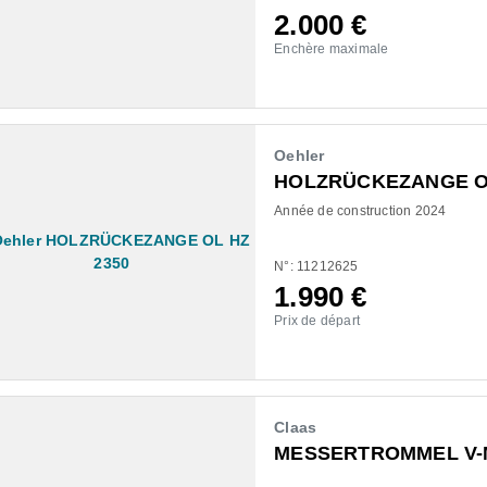
2.000
€
Enchère maximale
Oehler
HOLZRÜCKEZANGE OL
Année de construction 2024
N°: 11212625
1.990
€
Prix de départ
Claas
MESSERTROMMEL V-M