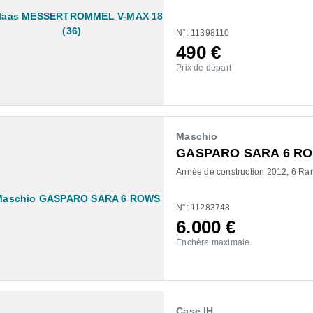
N°: 11398110
490
€
Prix de départ
Maschio
GASPARO SARA 6 R
Année de construction 2012
6 Ra
N°: 11283748
6.000
€
Enchère maximale
Case IH