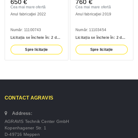
650
€
760
€
4
Cea mai mare ofertă
Cea mai mare ofertă
Ce
Anul fabricaţiei 2022
Anul fabricaţiei 2019
An
Număr: 11100743
Număr: 11103454
Nu
Licitația se încheie în:
2 days
Licitația se încheie în:
2 days
Li
Spre licitație
Spre licitație
CONTACT AGRAVIS
Address:
AGRAVIS Technik Center GmbH
Kopenhagener Str. 1
D-49716 Meppen