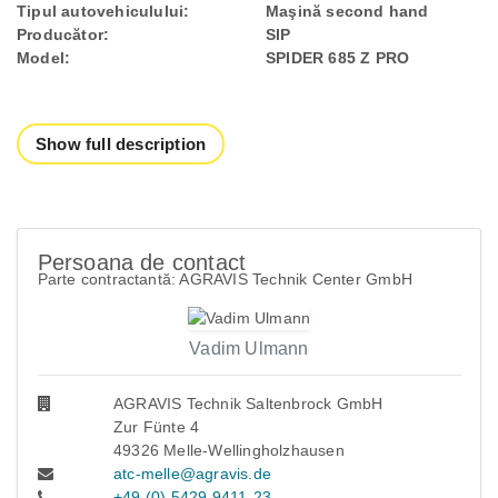
Tipul autovehiculului:
Maşină second hand
Producător:
SIP
Model:
SPIDER 685 Z PRO
Show full description
Persoana de contact
Parte contractantă: AGRAVIS Technik Center GmbH
Vadim Ulmann
AGRAVIS Technik Saltenbrock GmbH
Zur Fünte 4
49326 Melle-Wellingholzhausen
atc-melle@agravis.de
+49 (0) 5429 9411-23