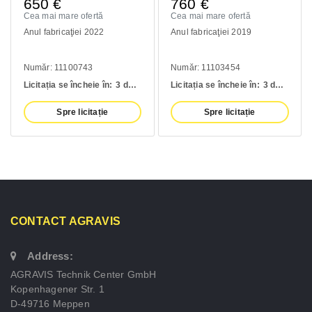
650
€
760
€
Cea mai mare ofertă
Cea mai mare ofertă
Anul fabricaţiei 2022
Anul fabricaţiei 2019
Număr: 11100743
Număr: 11103454
Licitația se încheie în:
3 days
Licitația se încheie în:
3 days
Spre licitație
Spre licitație
CONTACT AGRAVIS
Address:
AGRAVIS Technik Center GmbH
Kopenhagener Str. 1
D-49716 Meppen