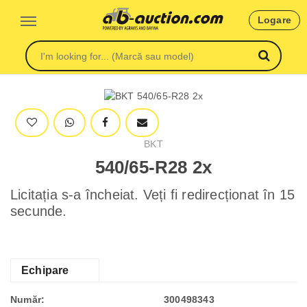
Logare
BKT
540/65-R28 2x
Licitația s-a încheiat. Veți fi redirecționat în 15
secunde.
Echipare
Număr:
300498343