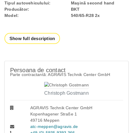
Tipul autovehiculului:
Maşină second hand
Producător:
BKT
Model:
540/65-R28 2x
Show full description
Persoana de contact
Parte contractantă: AGRAVIS Technik Center GmbH
Christoph Gostmann
AGRAVIS Technik Center GmbH
Kopenhagener Straße 1
49716 Meppen
atc-meppen@agravis.de
+49 (0) 5935 9393 366