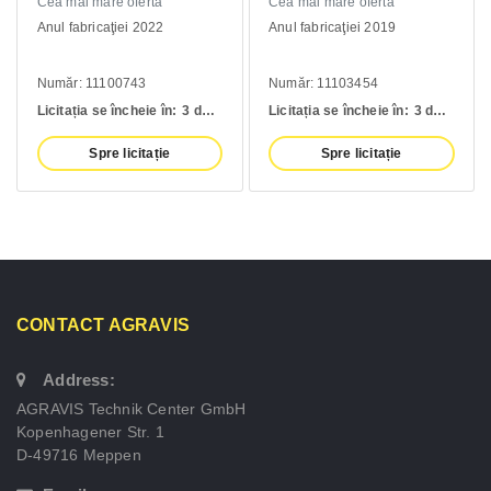
Cea mai mare ofertă
Cea mai mare ofertă
Anul fabricaţiei 2022
Anul fabricaţiei 2019
Număr: 11100743
Număr: 11103454
Licitația se încheie în:
3 days
Licitația se încheie în:
3 days
Spre licitație
Spre licitație
CONTACT AGRAVIS
Address:
AGRAVIS Technik Center GmbH
Kopenhagener Str. 1
D-49716 Meppen