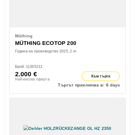
Müthing
MÜTHING ECOTOP 200
Година на производство 2025
2 m
Брой: 11305211
2.000
€
Към търга
Най-висока оферта
Търгът приключва в:
6 days