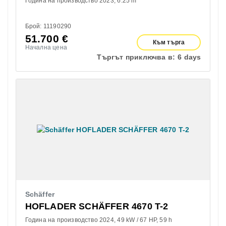
Година на производство 2023
6.25 m
Брой: 11190290
51.700
€
Към търга
Начална цена
Търгът приключва в:
6 days
Schäffer
HOFLADER SCHÄFFER 4670 T-2
Година на производство 2024
49 kW / 67 HP
59 h