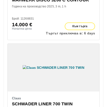
Година на производство 2025
3 m
1 h
Брой: 11268831
14.000
€
Към търга
Начална цена
Търгът приключва в:
6 days
Claas
SCHWADER LINER 700 TWIN