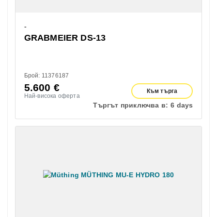
-
GRABMEIER DS-13
Брой: 11376187
5.600
€
Към търга
Най-висока оферта
Търгът приключва в:
6 days