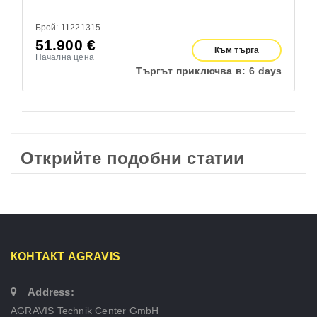
Брой: 11221315
51.900
€
Към търга
Начална цена
Търгът приключва в:
6 days
Открийте подобни статии
КОНТАКТ AGRAVIS
Address:
AGRAVIS Technik Center GmbH