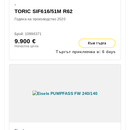
-
TORIC SIF616/51M R62
Година на производство 2020
Брой: 10996371
9.900
€
Към търга
Начална цена
Търгът приключва в:
6 days