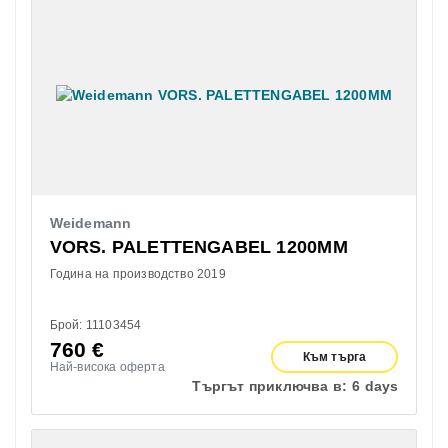
Weidemann
VORS. PALETTENGABEL 1200MM
Година на производство 2019
Брой: 11103454
760
€
Към търга
Най-висока оферта
Търгът приключва в:
6 days