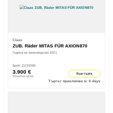
Claas
ZUB. Räder MITAS FÜR AXION870
Година на производство 2021
Брой: 11136566
3.900
€
Към търга
Начална цена
Търгът приключва в:
6 days