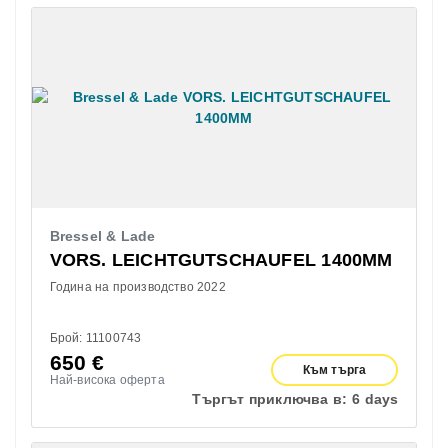
Bressel & Lade
VORS. LEICHTGUTSCHAUFEL 1400MM
Година на производство 2022
Брой: 11100743
650
€
Към търга
Най-висока оферта
Търгът приключва в:
6 days