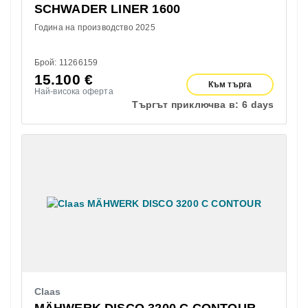
SCHWADER LINER 1600
Година на производство 2025
Брой: 11266159
15.100
€
Към търга
Най-висока оферта
Търгът приключва в:
6 days
Claas
MÄHWERK DISCO 3200 C CONTOUR