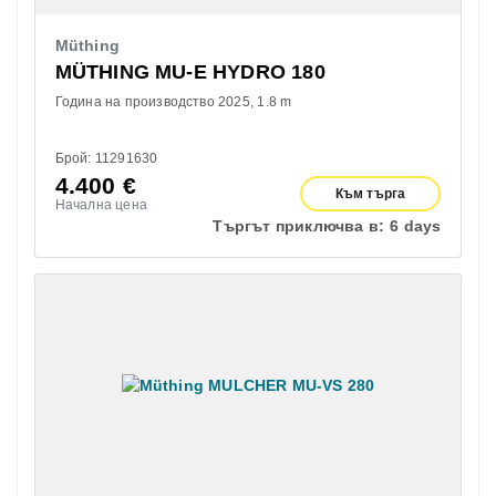
Müthing
MÜTHING MU-E HYDRO 180
Година на производство 2025
1.8 m
Брой: 11291630
4.400
€
Към търга
Начална цена
Търгът приключва в:
6 days