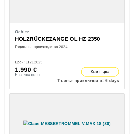
Oehler
HOLZRÜCKEZANGE OL HZ 2350
Година на производство 2024
Брой: 11212625
1.990
€
Към търга
Начална цена
Търгът приключва в:
6 days