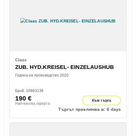
Claas
ZUB. HYD.KREISEL- EINZELAUSHUB
Година на производство 2020
Брой: 10993138
190
€
Към търга
Най-висока оферта
Търгът приключва в:
6 days