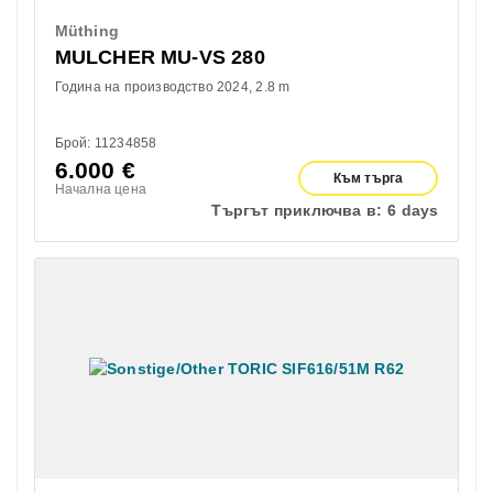
Müthing
MULCHER MU-VS 280
Година на производство 2024
2.8 m
Брой: 11234858
6.000
€
Към търга
Начална цена
Търгът приключва в:
6 days