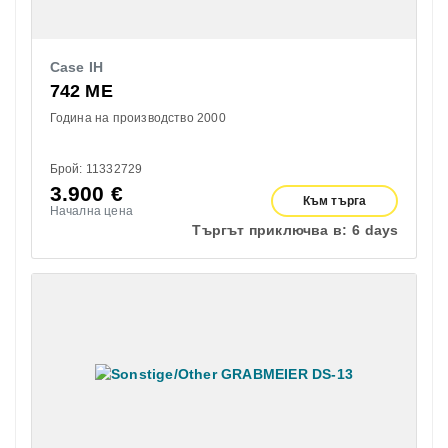
Case IH
742 ME
Година на производство 2000
Брой: 11332729
3.900
€
Към търга
Начална цена
Търгът приключва в:
6 days