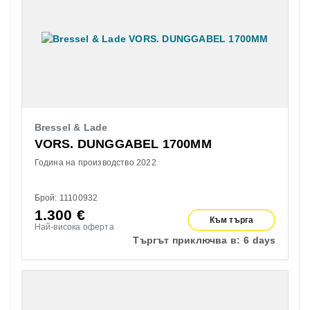
Bressel & Lade
VORS. DUNGGABEL 1700MM
Година на производство 2022
Брой: 11100932
1.300
€
Към търга
Най-висока оферта
Търгът приключва в:
6 days