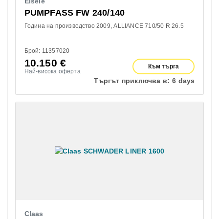
Eisele
PUMPFASS FW 240/140
Година на производство 2009
ALLIANCE 710/50 R 26.5
Брой: 11357020
10.150
€
Към търга
Най-висока оферта
Търгът приключва в:
6 days
Claas