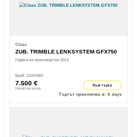
Claas
ZUB. TRIMBLE LENKSYSTEM GFX750
Година на производство 2022
Брой: 11104383
7.500
€
Към търга
Начална цена
Търгът приключва в:
6 days