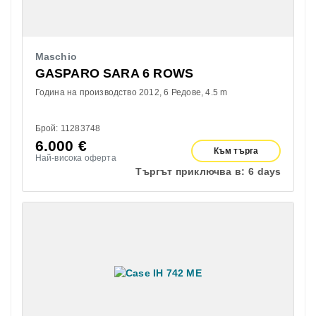
Maschio
GASPARO SARA 6 ROWS
Година на производство 2012
6 Редове
4.5 m
Брой: 11283748
6.000
€
Към търга
Най-висока оферта
Търгът приключва в:
6 days