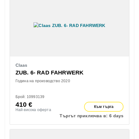
Claas
ZUB. 6- RAD FAHRWERK
Година на производство 2020
Брой: 10993139
410
€
Към търга
Най-висока оферта
Търгът приключва в:
6 days