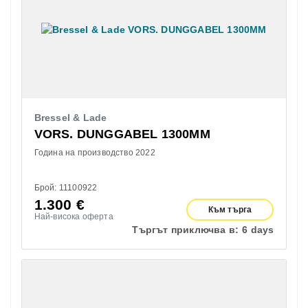
Bressel & Lade
VORS. DUNGGABEL 1300MM
Година на производство 2022
Брой: 11100922
1.300
€
Към търга
Най-висока оферта
Търгът приключва в:
6 days