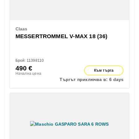
Claas
MESSERTROMMEL V-MAX 18 (36)
Брой: 11398110
490
€
Към търга
Начална цена
Търгът приключва в:
6 days