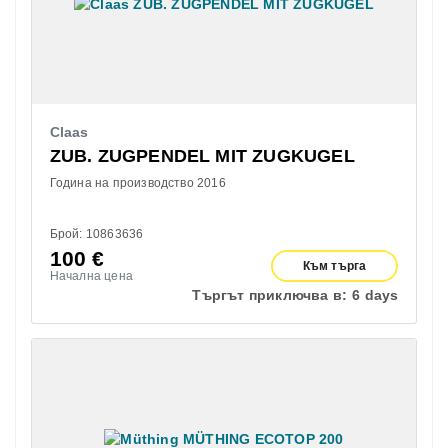
Claas
ZUB. ZUGPENDEL MIT ZUGKUGEL
Година на производство 2016
Брой: 10863636
100
€
Към търга
Начална цена
Търгът приключва в:
6 days