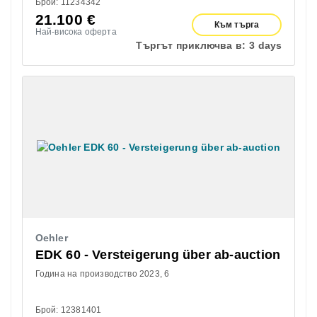
Брой: 11234342
21.100
€
Към търга
Най-висока оферта
Търгът приключва в:
3 days
Oehler
EDK 60 - Versteigerung über ab-auction
Година на производство 2023
6
Брой: 12381401