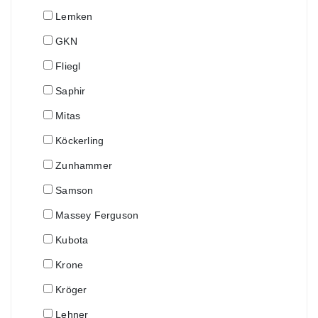
Lemken
GKN
Fliegl
Saphir
Mitas
Köckerling
Zunhammer
Samson
Massey Ferguson
Kubota
Krone
Kröger
Lehner