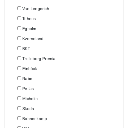
Van Lengerich
Tehnos
Egholm
Kverneland
BKT
Trelleborg Premia
Einböck
Rabe
Petlas
Michelin
Skoda
Bohnenkamp