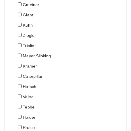
Gmeiner
Giant
Kuhn
Ziegler
Trioliet
Mayer Siloking
Kramer
Caterpillar
Horsch
Valtra
Tebbe
Holder
Rasco