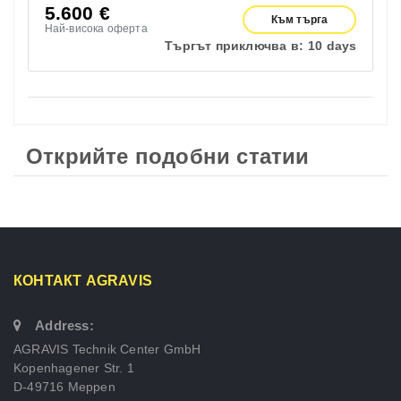
5.600
€
Към търга
Най-висока оферта
Търгът приключва в:
10 days
Открийте подобни статии
КОНТАКТ AGRAVIS
Address:
AGRAVIS Technik Center GmbH
Kopenhagener Str. 1
D-49716 Meppen