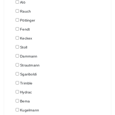
Alö
Rauch
Pöttinger
Fendt
Keckex
Stoll
Dammann
Strautmann
Sgariboldi
Trimble
Hydrac
Bema
Kugelmann