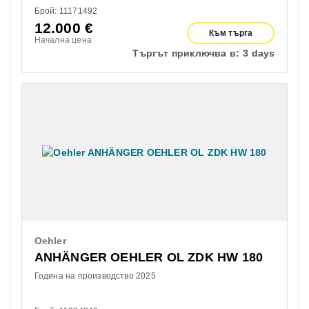
Брой: 11171492
12.000
€
Към търга
Начална цена
Търгът приключва в:
3 days
Oehler
ANHÄNGER OEHLER OL ZDK HW 180
Година на производство 2025