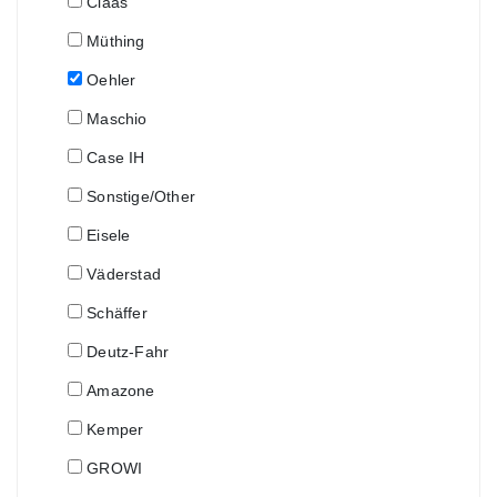
Claas
Müthing
Oehler
Maschio
Case IH
Sonstige/Other
Eisele
Väderstad
Schäffer
Deutz-Fahr
Amazone
Kemper
GROWI