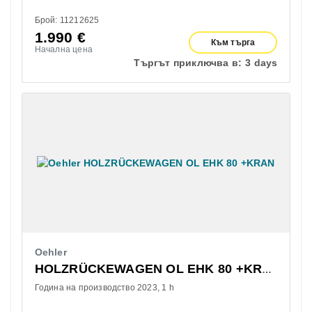
Брой: 11212625
1.990
€
Към търга
Начална цена
Търгът приключва в:
3 days
Oehler
HOLZRÜCKEWAGEN OL EHK 80 +KRAN
Година на производство 2023
1 h