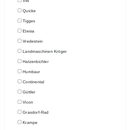
VW
Quicke
Tigges
Etesia
Vredestein
Landmaschinen Kröger
Hatzenbichler
Humbaur
Continental
Güttler
Vicon
Grasdorf-Rad
Krampe