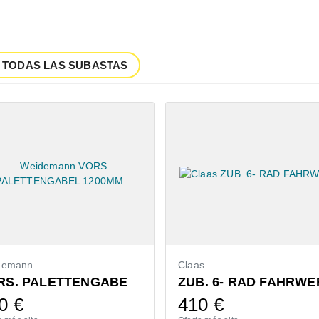
 TODAS LAS SUBASTAS
Claas
C
ZUB. 6- RAD FAHRWERK
VORS. PALETTENGABEL 1200MM
410
€