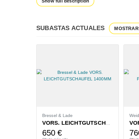
Show full description
SUBASTAS ACTUALES
MOSTRAR
Bressel & Lade
Weidemann
VORS. LEICHTGUTSCHAUFEL 1400MM
650
€
760
€