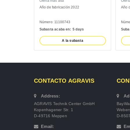
Oferta más alta
Oferta más alta
Año de fabricación 2022
Año de fabricación 20
Número: 11100743
Número: 11103454
Subasta acaba en:
5 days
Subasta acaba en:
5 
A la subasta
A la sub
CONTACTO AGRAVIS
CON
Address:
Ad
AGRAVIS Technik Center GmbH
BayWa
Kopenhagener Str. 1
Webers
D-49716 Meppen
D-850
Email:
Em