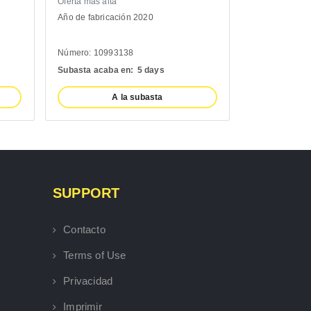
erta más alta
Oferta más alta
o de fabricación 2020
Año de fabricación 2022
mero: 10993138
Número: 11100932
basta acaba en:
5 days
Subasta acaba en:
5 days
A la subasta
A la subasta
SUPPORT
Contacto
Terms of Use
Privacidad
Imprimir