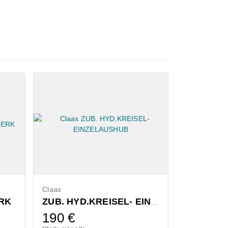
laas
Bressel & Lade
ZUB. HYD.KREISEL- EINZELAUSHUB
190
€
1.300
€