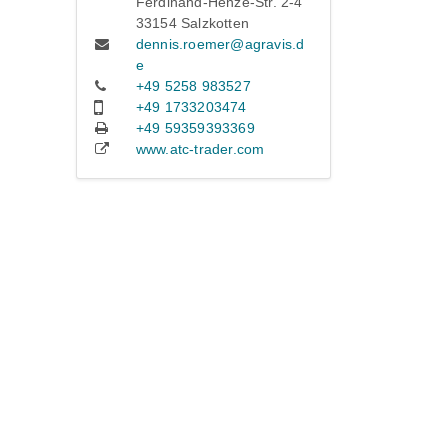
Ferdinand-Henze-Str. 2-4
33154 Salzkotten
dennis.roemer@agravis.d
e
+49 5258 983527
+49 1733203474
+49 59359393369
www.atc-trader.com