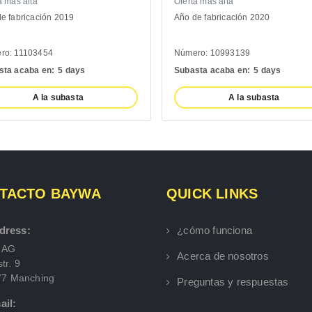
Oferta más alta
Of
19
Año de fabricación 2020
Añ
Número: 10993139
Nú
days
Subasta acaba en:
5 days
Su
asta
A la subasta
TACTO BAYWA
QUICK LINKS
dress:
¿cómo funciona
 AG
Acerca de nosotros
tr. 9
77 Manching
Preguntas y respuestas
ail: