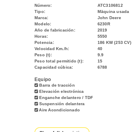
Número:
ATC3106812
Tipo:
Mäquina usada
Marca:
John Deere
Modelo:
6230R
Año de fabricación:
2019
Horas:
5550
Potencia:
186 KW (253 CV)
Velocidad Km./h:
40
Peso (t):
9.9
Peso total permitido (t):
15
Capacidad cúbica:
6788
Equipo
Barra de tracción
Elevación electrónica
Enganche delantero / TDF
Suspensión delantera
Aire Acondicionado