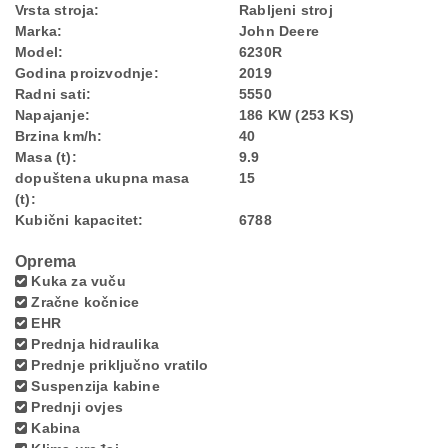
Vrsta stroja:
Rabljeni stroj
Marka:
John Deere
Model:
6230R
Godina proizvodnje:
2019
Radni sati:
5550
Napajanje:
186 KW (253 KS)
Brzina km/h:
40
Masa (t):
9.9
dopuštena ukupna masa
15
(t):
Kubični kapacitet:
6788
Oprema
Kuka za vuču
Zračne kočnice
EHR
Prednja hidraulika
Prednje priključno vratilo
Suspenzija kabine
Prednji ovjes
Kabina