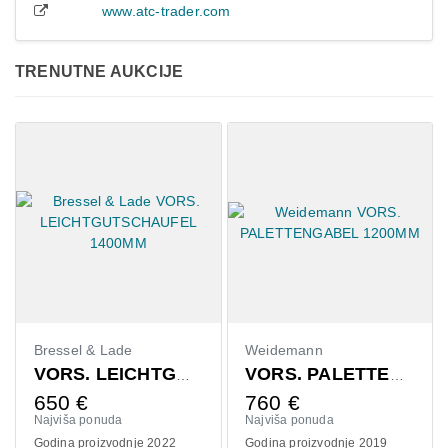
www.atc-trader.com
TRENUTNE AUKCIJE
ressel & Lade
Weidemann
Claas
VORS. LEICHTGUTSCHAUFEL 1400MM
VORS. PALETTENGABEL 1200MM
50
€
760
€
410
jviša ponuda
Najviša ponuda
Najviš
dina proizvodnje 2022
Godina proizvodnje 2019
Godina