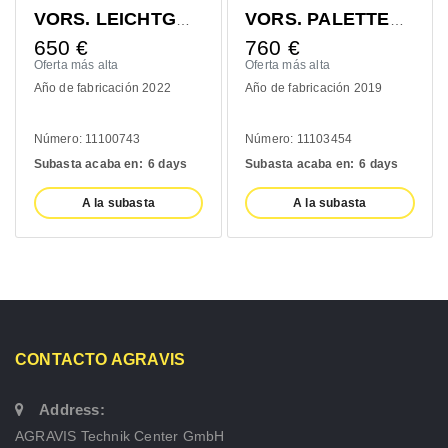
VORS. LEICHTGUTSCHAUFEL 1400MM
VORS. PALETTENGABEL 1200MM
€
760
€
410
€
más alta
Oferta más alta
Oferta más 
 fabricación 2022
Año de fabricación 2019
Año de fab
o: 11100743
Número: 11103454
Número: 1
a acaba en:
6 days
Subasta acaba en:
6 days
Subasta ac
A la subasta
A la subasta
A 
CONTACTO AGRAVIS
Address:
AGRAVIS Technik Center GmbH