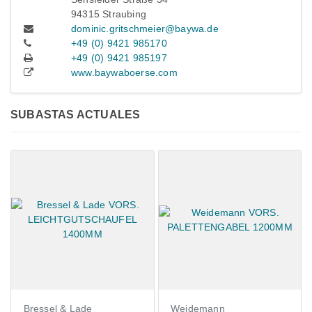
94315 Straubing
dominic.gritschmeier@baywa.de
+49 (0) 9421 985170
+49 (0) 9421 985197
www.baywaboerse.com
SUBASTAS ACTUALES
el & Lade
Weidemann
Claas