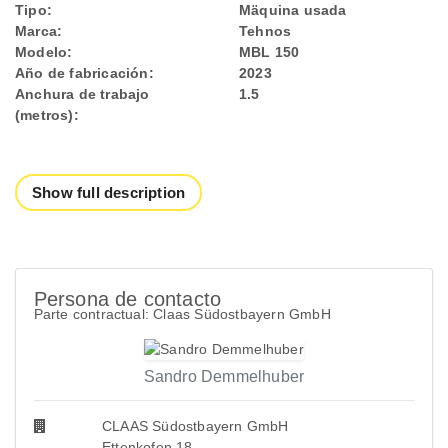
Tipo:
Mäquina usada
Marca:
Tehnos
Modelo:
MBL 150
Año de fabricación:
2023
Anchura de trabajo
1.5
(metros):
Show full description
Persona de contacto
Parte contractual: Claas Südostbayern GmbH
Sandro Demmelhuber
CLAAS Südostbayern GmbH
Ettenkofen 18