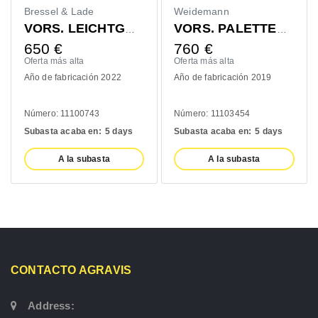
Bressel & Lade
Weidemann
VORS. LEICHTGUTSCHAUFEL 1400MM
VORS. PALETTENGABEL 1200MM
650
€
760
€
Oferta más alta
Oferta más alta
Año de fabricación 2022
Año de fabricación 2019
Número: 11100743
Número: 11103454
Subasta acaba en:
5 days
Subasta acaba en:
5 days
A la subasta
A la subasta
CONTACTO AGRAVIS
Address: