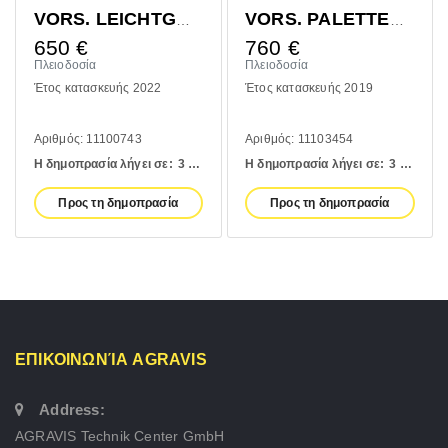
VORS. LEICHTGUTSCHAUFEL 1400MM
VORS. PALETTENGABEL 1200MM
650
€
760
€
Πλειοδοσία
Πλειοδοσία
Έτος κατασκευής 2022
Έτος κατασκευής 2019
Αριθμός: 11100743
Αριθμός: 11103454
Η δημοπρασία λήγει σε:
3 days
Η δημοπρασία λήγει σε:
3 days
Προς τη δημοπρασία
Προς τη δημοπρασία
ΕΠΙΚΟΙΝΩΝΊΑ AGRAVIS
Address:
AGRAVIS Technik Center GmbH