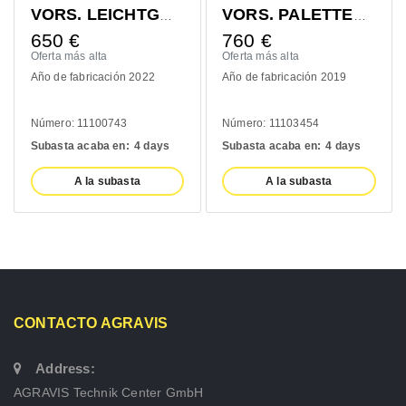
VORS. LEICHTGUTSCHAUFEL 1400MM
VORS. PALETTENGABEL 1200MM
650
€
760
€
Oferta más alta
Oferta más alta
Año de fabricación 2022
Año de fabricación 2019
Número: 11100743
Número: 11103454
Subasta acaba en:
4 days
Subasta acaba en:
4 days
A la subasta
A la subasta
CONTACTO AGRAVIS
Address:
AGRAVIS Technik Center GmbH