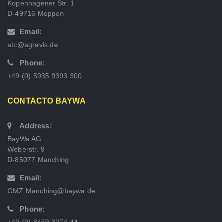
Kopenhagener Str. 1
D-49716 Meppen
Email:
atc@agravis.de
Phone:
+49 (0) 5935 9393 300
CONTACTO BAYWA
Address:
BayWa AG
Weberstr. 9
D-85077 Manching
Email:
GMZ.Manching@baywa.de
Phone:
+49 (0) 8459 3274 44