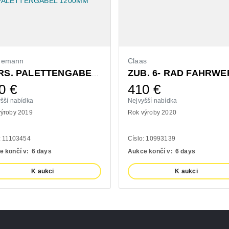
demann
Claas
ZUB. 6- RAD FAHRWE
VORS. PALETTENGABEL 1200MM
0
€
410
€
šší nabídka
Nejvyšší nabídka
výroby 2019
Rok výroby 2020
: 11103454
Císlo: 10993139
e končí v:
6 days
Aukce končí v:
6 days
K aukci
K aukci