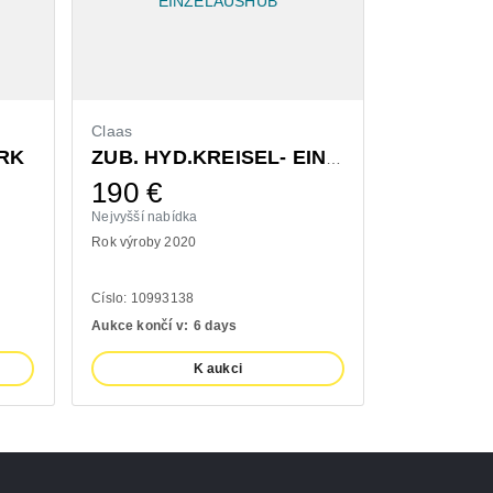
Claas
Bressel & L
RK
ZUB. HYD.KREISEL- EINZELAUSHUB
190
€
1.300
Nejvyšší nabídka
Nejvyšší nabí
Rok výroby 2020
Rok výroby 20
Císlo: 10993138
Císlo: 111009
Aukce končí v:
6 days
Aukce končí v
K aukci