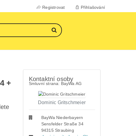
Registrovat
Přihlašování
Kontaktní osoby
4 +
Smluvní strana: BayWa AG
Dominic Gritschmeier
dete
BayWa Niederbayern
Sensfelder Straße 34
94315 Straubing