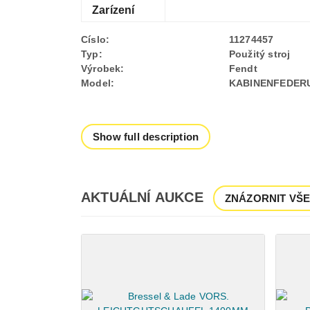
Zarízení
Císlo:
11274457
Typ:
Použitý stroj
Výrobek:
Fendt
Model:
KABINENFEDERU
Show full description
AKTUÁLNÍ AUKCE
ZNÁZORNIT VŠ