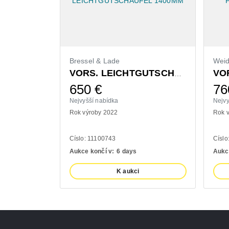
Bressel & Lade
Wei
VORS. LEICHTGUTSCHAUFEL 1400MM
650
€
76
Nejvyšší nabídka
Nejvy
Rok výroby 2022
Rok 
Císlo: 11100743
Císlo
Aukce končí v:
6 days
Aukc
K aukci