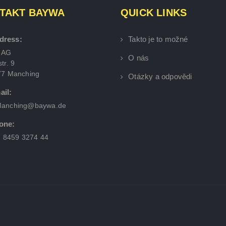
TAKT BAYWA
QUICK LINKS
dress:
Takto je to možné
 AG
O nás
tr. 9
77 Manching
Otázky a odpovědi
ail:
anching@baywa.de
one:
) 8459 3274 44