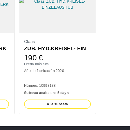
Claas
Bressel & L
RK
ZUB. HYD.KREISEL- EINZELAUSHUB
190
€
1.300
Oferta más alta
Oferta más alt
Año de fabricación 2020
Año de fabric
Número: 10993138
Número: 1110
Subasta acaba en:
5 days
Subasta acab
A la subasta