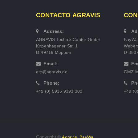
CONTACTO AGRAVIS
CON
Address:
Ad
AGRAVIS Technik Center GmbH
BayWa
Kopenhagener Str. 1
Webers
D-49716 Meppen
D-850
Email:
Em
atc@agravis.de
GMZ.M
Phone:
Ph
+49 (0) 5935 9393 300
+49 (0
Copyright ©
,
Agravis
BayWa