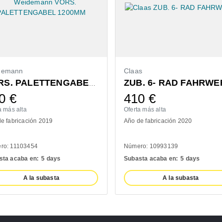
demann
Claas
ZUB. 6- RAD FAHRWE
VORS. PALETTENGABEL 1200MM
0
€
410
€
a más alta
Oferta más alta
e fabricación 2019
Año de fabricación 2020
ro: 11103454
Número: 10993139
sta acaba en:
5 days
Subasta acaba en:
5 days
A la subasta
A la subasta