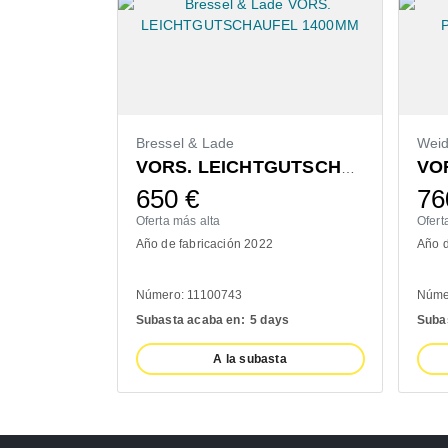
Bressel & Lade
Wei
VORS. LEICHTGUTSCHAUFEL 1400MM
650
€
76
Oferta más alta
Ofert
Año de fabricación 2022
Año d
Número: 11100743
Núme
Subasta acaba en:
5 days
Suba
A la subasta