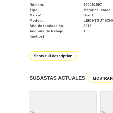
Número:
300091597
Tipo:
Mäquina usada
Marca:
Giant
Modelo:
LEICHTGUTSCH
Año de fabricación:
2019
Anchura de trabajo
1.3
(metros):
Show full description
SUBASTAS ACTUALES
MOSTRAR