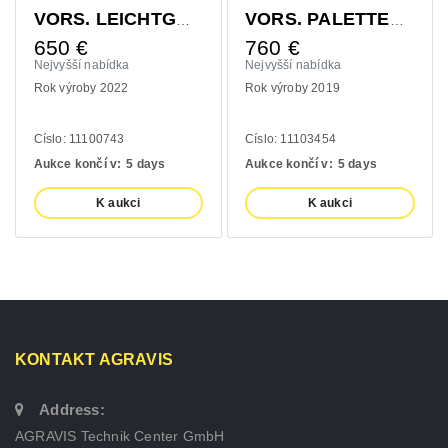
VORS. LEICHTGUTSCHAUFEL 1400MM
VORS. PALETTENGABEL 1200MM
650
€
760
€
Nejvyšší nabídka
Nejvyšší nabídka
Rok výroby 2022
Rok výroby 2019
Císlo: 11100743
Císlo: 11103454
Aukce končí v:
5 days
Aukce končí v:
5 days
K aukci
K aukci
KONTAKT AGRAVIS
Address:
AGRAVIS Technik Center GmbH