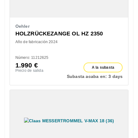
Oehler
HOLZRÜCKEZANGE OL HZ 2350
Año de fabricación 2024
Número: 11212625
1.990
€
A la subasta
Precio de salida
Subasta acaba en:
3 days