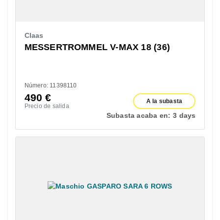
Claas
MESSERTROMMEL V-MAX 18 (36)
Número: 11398110
490
€
A la subasta
Precio de salida
Subasta acaba en:
3 days