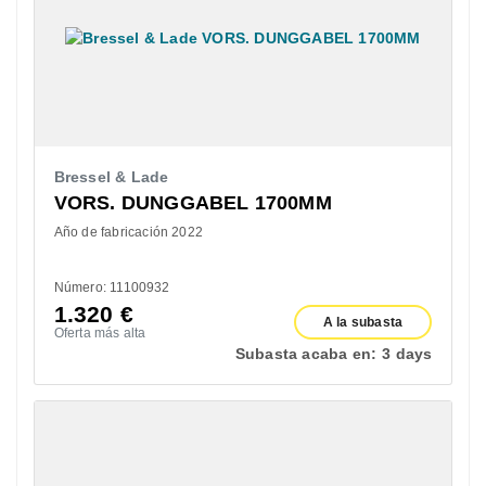
Bressel & Lade
VORS. DUNGGABEL 1700MM
Año de fabricación 2022
Número: 11100932
1.320
€
A la subasta
Oferta más alta
Subasta acaba en:
3 days