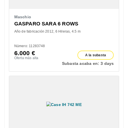
Maschio
GASPARO SARA 6 ROWS
Año de fabricación 2012
6 Hileras
4.5 m
Número: 11283748
6.000
€
A la subasta
Oferta más alta
Subasta acaba en:
3 days