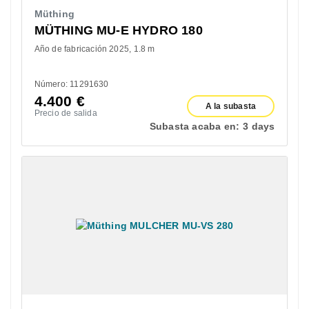
Müthing
MÜTHING MU-E HYDRO 180
Año de fabricación 2025
1.8 m
Número: 11291630
4.400
€
A la subasta
Precio de salida
Subasta acaba en:
3 days