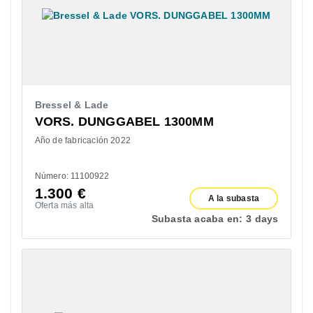
Bressel & Lade
VORS. DUNGGABEL 1300MM
Año de fabricación 2022
Número: 11100922
1.300
€
A la subasta
Oferta más alta
Subasta acaba en:
3 days