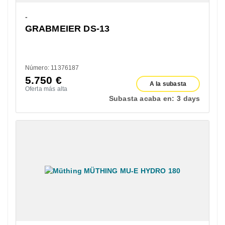
-
GRABMEIER DS-13
Número: 11376187
5.750
€
A la subasta
Oferta más alta
Subasta acaba en:
3 days