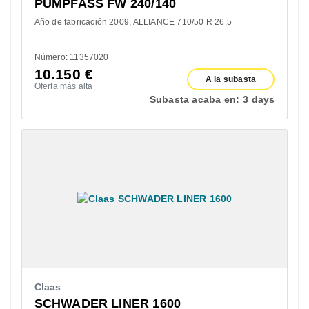
PUMPFASS FW 240/140
Año de fabricación 2009
ALLIANCE 710/50 R 26.5
Número: 11357020
10.150
€
A la subasta
Oferta más alta
Subasta acaba en:
3 days
Claas
SCHWADER LINER 1600