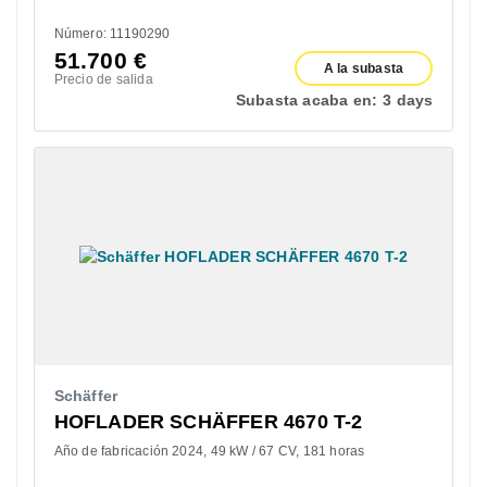
Número: 11190290
51.700
€
A la subasta
Precio de salida
Subasta acaba en:
3 days
Schäffer
HOFLADER SCHÄFFER 4670 T-2
Año de fabricación 2024
49 kW / 67 CV
181 horas