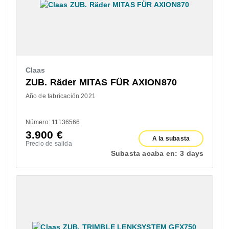
Claas
ZUB. Räder MITAS FÜR AXION870
Año de fabricación 2021
Número: 11136566
3.900
€
A la subasta
Precio de salida
Subasta acaba en:
3 days