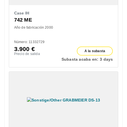
Case IH
742 ME
Año de fabricación 2000
Número: 11332729
3.900
€
A la subasta
Precio de salida
Subasta acaba en:
3 days