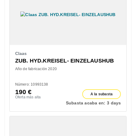
Claas
ZUB. HYD.KREISEL- EINZELAUSHUB
Año de fabricación 2020
Número: 10993138
190
€
A la subasta
Oferta más alta
Subasta acaba en:
3 days