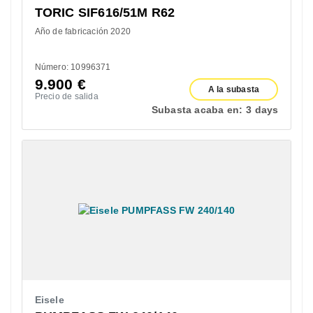
TORIC SIF616/51M R62
Año de fabricación 2020
Número: 10996371
9.900
€
A la subasta
Precio de salida
Subasta acaba en:
3 days
Eisele