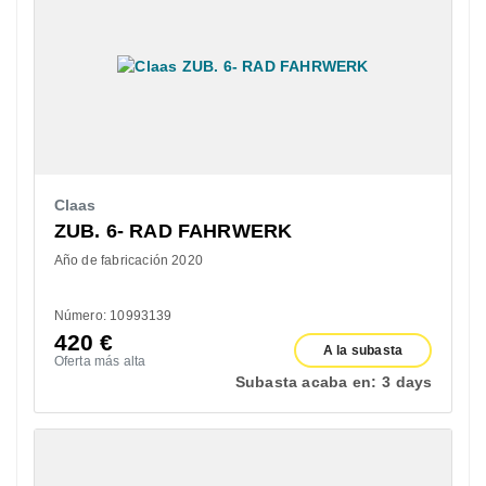
Claas
ZUB. 6- RAD FAHRWERK
Año de fabricación 2020
Número: 10993139
420
€
A la subasta
Oferta más alta
Subasta acaba en:
3 days