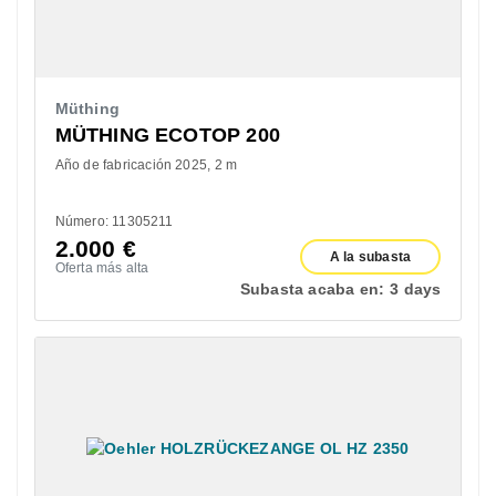
Müthing
MÜTHING ECOTOP 200
Año de fabricación 2025
2 m
Número: 11305211
2.000
€
A la subasta
Oferta más alta
Subasta acaba en:
3 days