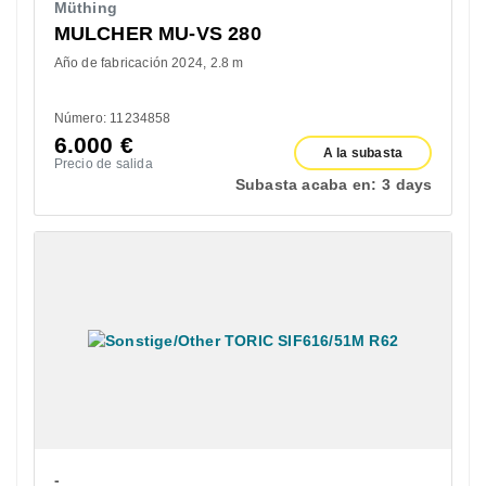
Müthing
MULCHER MU-VS 280
Año de fabricación 2024
2.8 m
Número: 11234858
6.000
€
A la subasta
Precio de salida
Subasta acaba en:
3 days
-