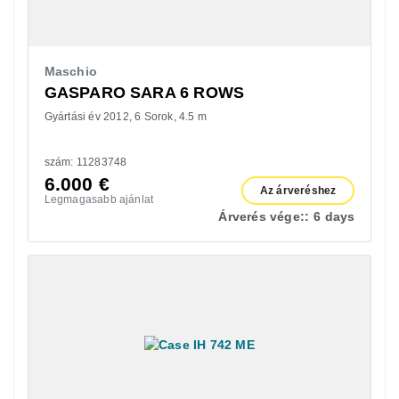
Maschio
GASPARO SARA 6 ROWS
Gyártási év 2012
6 Sorok
4.5 m
szám: 11283748
6.000
€
Az árveréshez
Legmagasabb ajánlat
Árverés vége::
6 days