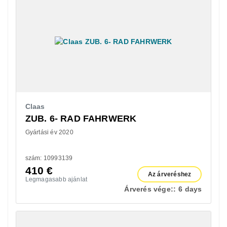
Claas
ZUB. 6- RAD FAHRWERK
Gyártási év 2020
szám: 10993139
410
€
Az árveréshez
Legmagasabb ajánlat
Árverés vége::
6 days