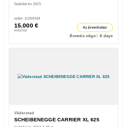
Gyártási év 2025
szám: 11266164
15.000
€
Az árveréshez
Indulóár
Árverés vége::
6 days
Väderstad
SCHEIBENEGGE CARRIER XL 625