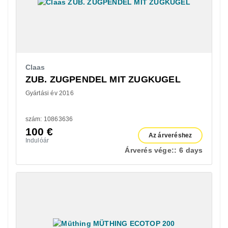
Claas
ZUB. ZUGPENDEL MIT ZUGKUGEL
Gyártási év 2016
szám: 10863636
100
€
Az árveréshez
Indulóár
Árverés vége::
6 days