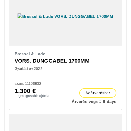
Bressel & Lade
VORS. DUNGGABEL 1700MM
Gyártási év 2022
szám: 11100932
1.300
€
Az árveréshez
Legmagasabb ajánlat
Árverés vége::
6 days