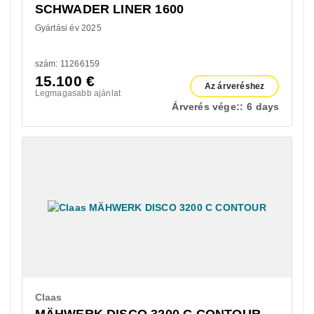
SCHWADER LINER 1600
Gyártási év 2025
szám: 11266159
15.100
€
Az árveréshez
Legmagasabb ajánlat
Árverés vége::
6 days
Claas
MÄHWERK DISCO 3200 C CONTOUR