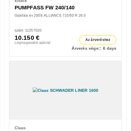
Eisele
PUMPFASS FW 240/140
Gyártási év 2009
ALLIANCE 710/50 R 26.5
szám: 11357020
10.150
€
Az árveréshez
Legmagasabb ajánlat
Árverés vége::
6 days
Claas