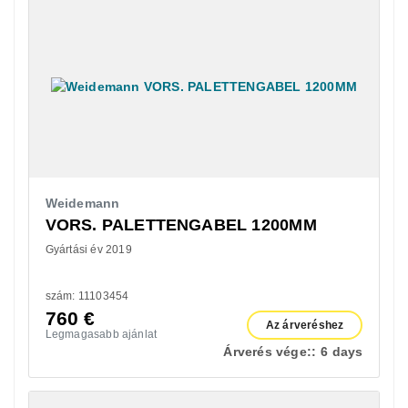
Weidemann
VORS. PALETTENGABEL 1200MM
Gyártási év 2019
szám: 11103454
760
€
Az árveréshez
Legmagasabb ajánlat
Árverés vége::
6 days