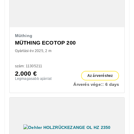
Müthing
MÜTHING ECOTOP 200
Gyártási év 2025
2 m
szám: 11305211
2.000
€
Az árveréshez
Legmagasabb ajánlat
Árverés vége::
6 days