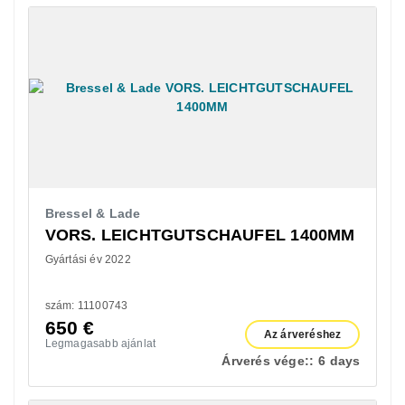
Bressel & Lade
VORS. LEICHTGUTSCHAUFEL 1400MM
Gyártási év 2022
szám: 11100743
650
€
Az árveréshez
Legmagasabb ajánlat
Árverés vége::
6 days