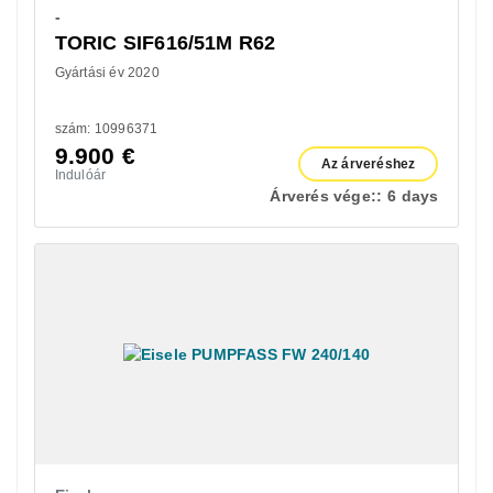
-
TORIC SIF616/51M R62
Gyártási év 2020
szám: 10996371
9.900
€
Az árveréshez
Indulóár
Árverés vége::
6 days