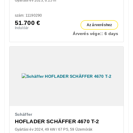
Gyártási év 2023
6.25 m
szám: 11190290
51.700
€
Az árveréshez
Indulóár
Árverés vége::
6 days
Schäffer
HOFLADER SCHÄFFER 4670 T-2
Gyártási év 2024
49 kW / 67 PS
59 Üzemórák