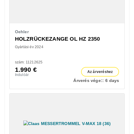
Oehler
HOLZRÜCKEZANGE OL HZ 2350
Gyártási év 2024
szám: 11212625
1.990
€
Az árveréshez
Indulóár
Árverés vége::
6 days