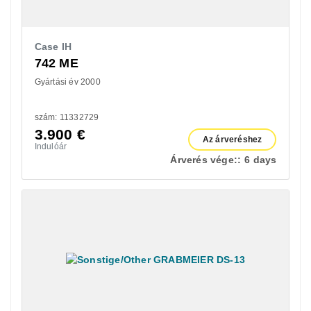
Case IH
742 ME
Gyártási év 2000
szám: 11332729
3.900
€
Az árveréshez
Indulóár
Árverés vége::
6 days