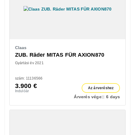
Claas
ZUB. Räder MITAS FÜR AXION870
Gyártási év 2021
szám: 11136566
3.900
€
Az árveréshez
Indulóár
Árverés vége::
6 days