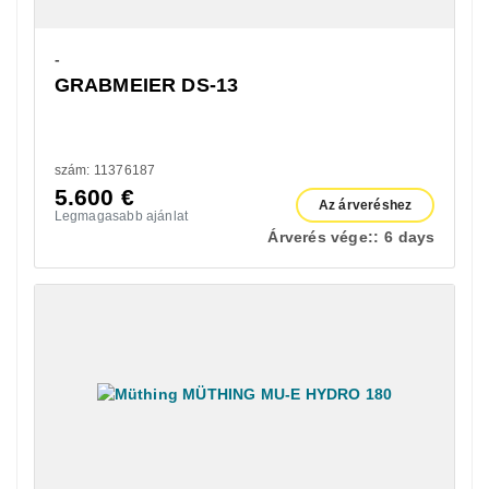
-
GRABMEIER DS-13
szám: 11376187
5.600
€
Az árveréshez
Legmagasabb ajánlat
Árverés vége::
6 days