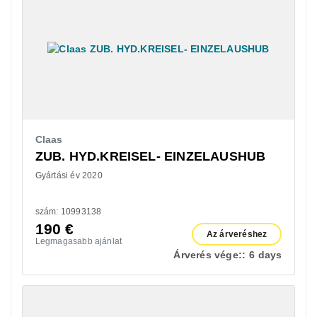
Claas
ZUB. HYD.KREISEL- EINZELAUSHUB
Gyártási év 2020
szám: 10993138
190
€
Az árveréshez
Legmagasabb ajánlat
Árverés vége::
6 days