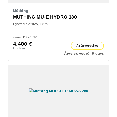
Müthing
MÜTHING MU-E HYDRO 180
Gyártási év 2025
1.8 m
szám: 11291630
4.400
€
Az árveréshez
Indulóár
Árverés vége::
6 days