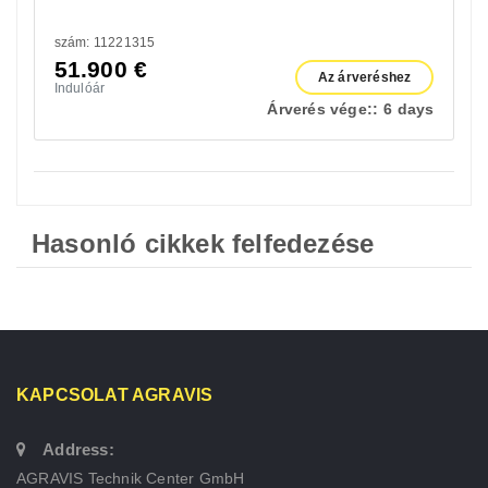
szám: 11221315
51.900
€
Az árveréshez
Indulóár
Árverés vége::
6 days
Hasonló cikkek felfedezése
KAPCSOLAT AGRAVIS
Address:
AGRAVIS Technik Center GmbH