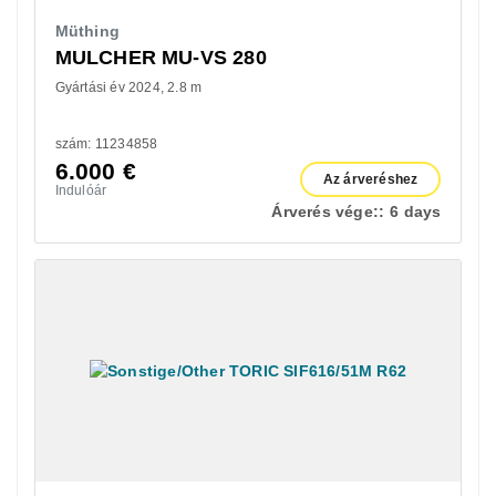
Müthing
MULCHER MU-VS 280
Gyártási év 2024
2.8 m
szám: 11234858
6.000
€
Az árveréshez
Indulóár
Árverés vége::
6 days