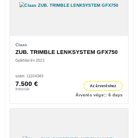
Claas
ZUB. TRIMBLE LENKSYSTEM GFX750
Gyártási év 2022
szám: 11104383
7.500
€
Az árveréshez
Indulóár
Árverés vége::
6 days