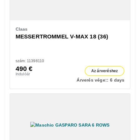
Claas
MESSERTROMMEL V-MAX 18 (36)
szám: 11398110
490
€
Az árveréshez
Indulóár
Árverés vége::
6 days