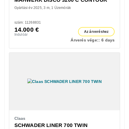
Gyártási év 2025
3 m
1 Üzemórák
szám: 11268831
14.000
€
Az árveréshez
Indulóár
Árverés vége::
6 days
Claas
SCHWADER LINER 700 TWIN