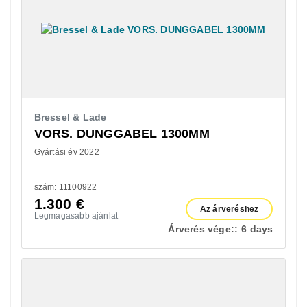
Bressel & Lade
VORS. DUNGGABEL 1300MM
Gyártási év 2022
szám: 11100922
1.300
€
Az árveréshez
Legmagasabb ajánlat
Árverés vége::
6 days