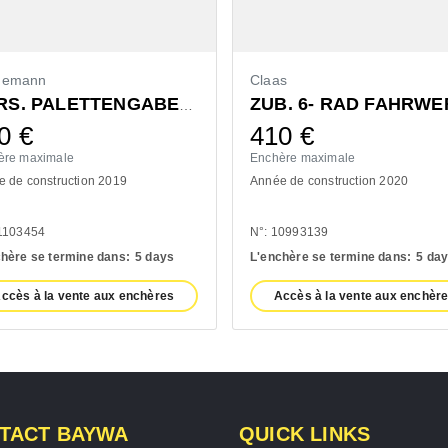
demann
Claas
ZUB. 6- RAD FAHRWE
VORS. PALETTENGABEL 1200MM
60
€
410
€
ère maximale
Enchère maximale
 de construction 2019
Année de construction 2020
11103454
N°: 10993139
hère se termine dans:
5 days
L'enchère se termine dans:
5 da
ccès à la vente aux enchères
Accès à la vente aux enchèr
TACT BAYWA
QUICK LINKS