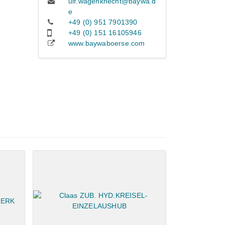
ulf.wagenknecht@baywa.d
e
+49 (0) 951 7901390
+49 (0) 151 16105946
www.baywaboerse.com