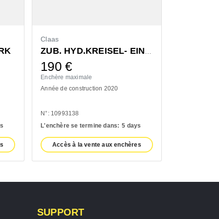
Claas
Bressel & L
RK
ZUB. HYD.KREISEL- EINZELAUSHUB
190
€
1.300
Enchère maximale
Enchère maxi
Année de construction 2020
Année de cons
N°: 10993138
N°: 11100932
ys
L'enchère se termine dans:
5 days
L'enchère se 
es
Accès à la vente aux enchères
Accès à l
SUPPORT