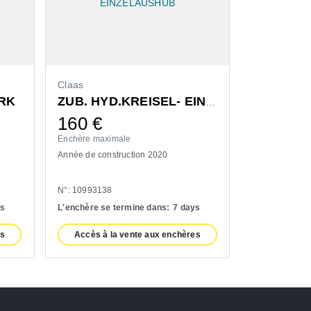
Claas
Bressel & L
RK
ZUB. HYD.KREISEL- EINZELAUSHUB
160
€
1.300
Enchère maximale
Enchère maxi
Année de construction 2020
Année de cons
N°: 10993138
N°: 11100932
ys
L'enchère se termine dans:
7 days
L'enchère se 
es
Accès à la vente aux enchères
Accès à l