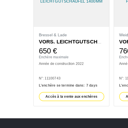
Bressel & Lade
Wei
VORS. LEICHTGUTSCHAUFEL 1400MM
650
€
7
Enchère maximale
Ench
Année de construction 2022
Année
N°: 11100743
N°: 
L'enchère se termine dans:
7 days
L'enc
Accès à la vente aux enchères
A