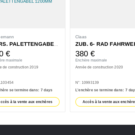
demann
Claas
ZUB. 6- RAD FAHRWE
VORS. PALETTENGABEL 1200MM
60
€
380
€
ère maximale
Enchère maximale
 de construction 2019
Année de construction 2020
11103454
N°: 10993139
hère se termine dans:
7 days
L'enchère se termine dans:
7 da
ccès à la vente aux enchères
Accès à la vente aux enchèr