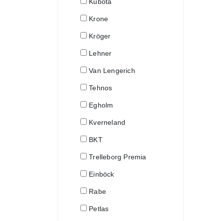
Kubota
Krone
Kröger
Lehner
Van Lengerich
Tehnos
Egholm
Kverneland
BKT
Trelleborg Premia
Einböck
Rabe
Petlas