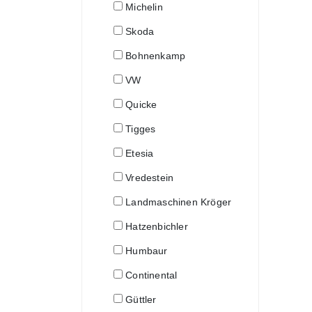
Michelin
Skoda
Bohnenkamp
VW
Quicke
Tigges
Etesia
Vredestein
Landmaschinen Kröger
Hatzenbichler
Humbaur
Continental
Güttler