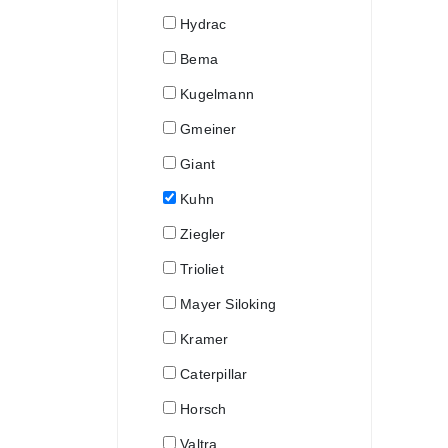
Hydrac
Bema
Kugelmann
Gmeiner
Giant
Kuhn
Ziegler
Trioliet
Mayer Siloking
Kramer
Caterpillar
Horsch
Valtra