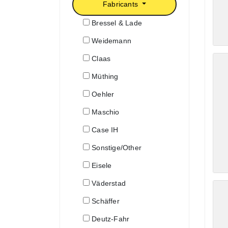
Fabricants
Bressel & Lade
Weidemann
Claas
Müthing
Oehler
Maschio
Case IH
Sonstige/Other
Eisele
Väderstad
Schäffer
Deutz-Fahr