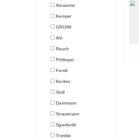
Amazone
Kemper
GROWI
Alö
Rauch
Pöttinger
Fendt
Keckex
Stoll
Dammann
Strautmann
Sgariboldi
Trimble