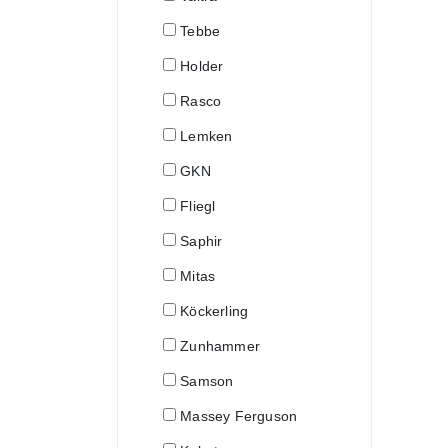
Tebbe
Holder
Rasco
Lemken
GKN
Fliegl
Saphir
Mitas
Köckerling
Zunhammer
Samson
Massey Ferguson