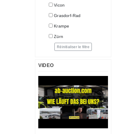
Vicon
Grasdorf-Rad
Krampe
Zürn
Réinitialiser le filtre
VIDEO