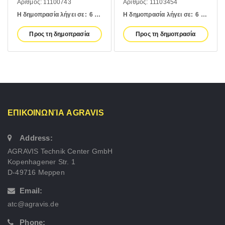
Αριθμός: 11100743
Αριθμός: 11103454
Η δημοπρασία λήγει σε:
6 days
Η δημοπρασία λήγει σε:
6 days
Προς τη δημοπρασία
Προς τη δημοπρασία
ΕΠΙΚΟΙΝΩΝΊΑ AGRAVIS
Address:
AGRAVIS Technik Center GmbH
Kopenhagener Str. 1
D-49716 Meppen
Email:
atc@agravis.de
Phone: