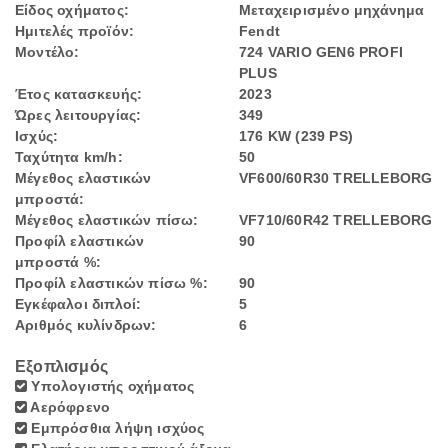
Είδος οχήματος:
Μεταχειρισμένο μηχάνημα
Ημιτελές προϊόν:
Fendt
Μοντέλο:
724 VARIO GEN6 PROFI
PLUS
Έτος κατασκευής:
2023
Ώρες λειτουργίας:
349
Ισχύς:
176 KW (239 PS)
Ταχύτητα km/h:
50
Μέγεθος ελαστικών
VF600/60R30 TRELLEBORG
μπροστά:
Μέγεθος ελαστικών πίσω:
VF710/60R42 TRELLEBORG
Προφίλ ελαστικών
90
μπροστά %:
Προφίλ ελαστικών πίσω %:
90
Εγκέφαλοι διπλοί:
5
Αριθμός κυλίνδρων:
6
Εξοπλισμός
Υπολογιστής οχήματος
Αερόφρενο
Εμπρόσθια λήψη ισχύος