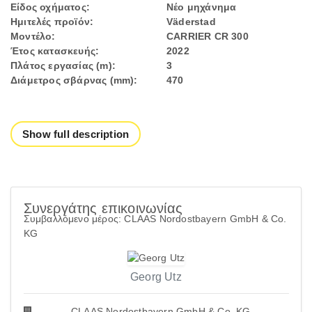
Είδος οχήματος:
Νέο μηχάνημα
Ημιτελές προϊόν:
Väderstad
Μοντέλο:
CARRIER CR 300
Έτος κατασκευής:
2022
Πλάτος εργασίας (m):
3
Διάμετρος σβάρνας (mm):
470
Show full description
Συνεργάτης επικοινωνίας
Συμβαλλόμενο μέρος: CLAAS Nordostbayern GmbH & Co.
KG
Georg Utz
CLAAS Nordostbayern GmbH & Co. KG