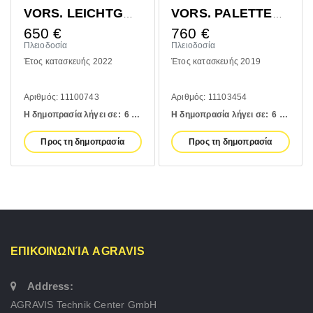
VORS. LEICHTGUTSCHAUFEL 1400MM
VORS. PALETTENGABEL 1200MM
650
€
760
€
Πλειοδοσία
Πλειοδοσία
Έτος κατασκευής 2022
Έτος κατασκευής 2019
Αριθμός: 11100743
Αριθμός: 11103454
Η δημοπρασία λήγει σε:
6 days
Η δημοπρασία λήγει σε:
6 days
Προς τη δημοπρασία
Προς τη δημοπρασία
ΕΠΙΚΟΙΝΩΝΊΑ AGRAVIS
Address:
AGRAVIS Technik Center GmbH