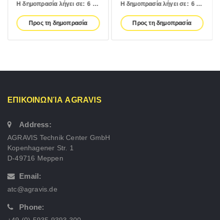
Η δημοπρασία λήγει σε:
6 days
Η δημοπρασία λήγει σε:
6 days
Προς τη δημοπρασία
Προς τη δημοπρασία
ΕΠΙΚΟΙΝΩΝΊΑ AGRAVIS
Address:
AGRAVIS Technik Center GmbH
Kopenhagener Str. 1
D-49716 Meppen
Email:
atc@agravis.de
Phone:
+49 (0) 5935 9393 300