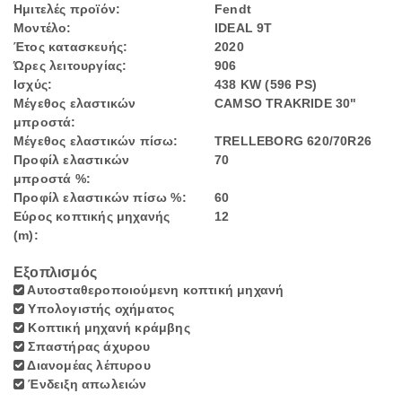
Ημιτελές προϊόν:
Fendt
Μοντέλο:
IDEAL 9T
Έτος κατασκευής:
2020
Ώρες λειτουργίας:
906
Ισχύς:
438 KW (596 PS)
Μέγεθος ελαστικών
CAMSO TRAKRIDE 30"
μπροστά:
Μέγεθος ελαστικών πίσω:
TRELLEBORG 620/70R26
Προφίλ ελαστικών
70
μπροστά %:
Προφίλ ελαστικών πίσω %:
60
Εύρος κοπτικής μηχανής
12
(m):
Εξοπλισμός
Αυτοσταθεροποιούμενη κοπτική μηχανή
Υπολογιστής οχήματος
Κοπτική μηχανή κράμβης
Σπαστήρας άχυρου
Διανομέας λέπυρου
Ένδειξη απωλειών