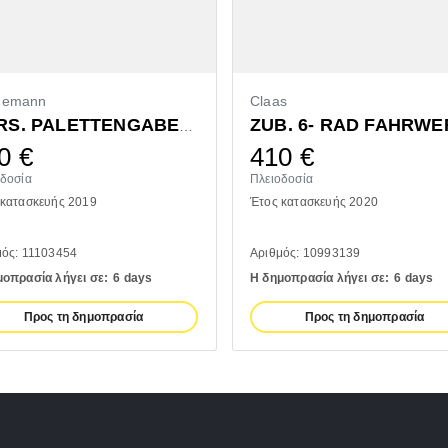
demann
Claas
ZUB. 6- RAD FAHRWE
VORS. PALETTENGABEL 1200MM
0
€
410
€
οδοσία
Πλειοδοσία
 κατασκευής 2019
Έτος κατασκευής 2020
μός: 11103454
Αριθμός: 10993139
μοπρασία λήγει σε:
6 days
Η δημοπρασία λήγει σε:
6 days
Προς τη δημοπρασία
Προς τη δημοπρασία