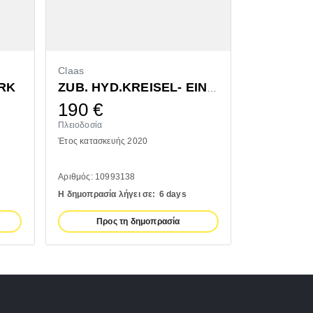
Claas
Bressel & L
RK
ZUB. HYD.KREISEL- EINZELAUSHUB
190
€
1.300
Πλειοδοσία
Πλειοδοσία
Έτος κατασκευής 2020
Έτος κατασκευ
Αριθμός: 10993138
Αριθμός: 1110
Η δημοπρασία λήγει σε:
6 days
Η δημοπρασία 
Προς τη δημοπρασία
Προς