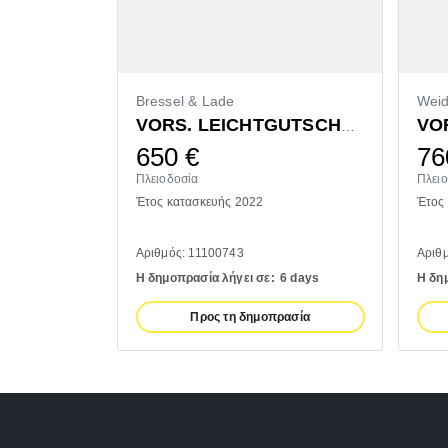
Bressel & Lade
Wei
VORS. LEICHTGUTSCHAUFEL 1400MM
650
€
76
Πλειοδοσία
Πλει
Έτος κατασκευής 2022
Έτος
Αριθμός: 11100743
Αριθ
Η δημοπρασία λήγει σε:
6 days
Η δη
Προς τη δημοπρασία