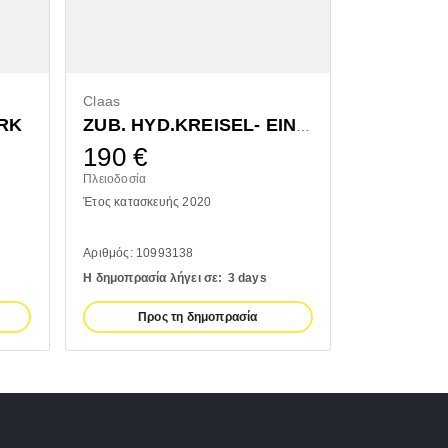
Claas
Bressel & L
RK
ZUB. HYD.KREISEL- EINZELAUSHUB
190
€
1.320
Πλειοδοσία
Πλειοδοσία
Έτος κατασκευής 2020
Έτος κατασκευ
Αριθμός: 10993138
Αριθμός: 1110
Η δημοπρασία λήγει σε:
3 days
Η δημοπρασία 
Προς τη δημοπρασία
Προς