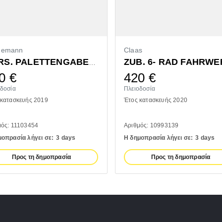
demann
Claas
ZUB. 6- RAD FAHRWE
VORS. PALETTENGABEL 1200MM
0
€
420
€
οδοσία
Πλειοδοσία
 κατασκευής 2019
Έτος κατασκευής 2020
μός: 11103454
Αριθμός: 10993139
μοπρασία λήγει σε:
3 days
Η δημοπρασία λήγει σε:
3 days
Προς τη δημοπρασία
Προς τη δημοπρασία