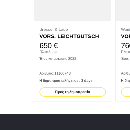
Bressel & Lade
Wei
VORS. LEICHTGUTSCHAUFEL 1400MM
650
€
76
Πλειοδοσία
Πλει
Έτος κατασκευής 2022
Έτος
Αριθμός: 11100743
Αριθ
Η δημοπρασία λήγει σε:
3 days
Η δη
Προς τη δημοπρασία