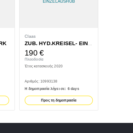
Claas
Bressel & L
RK
ZUB. HYD.KREISEL- EINZELAUSHUB
190
€
1.300
Πλειοδοσία
Πλειοδοσία
Έτος κατασκευής 2020
Έτος κατασκευ
Αριθμός: 10993138
Αριθμός: 1110
Η δημοπρασία λήγει σε:
6 days
Η δημοπρασία 
Προς τη δημοπρασία
Προς