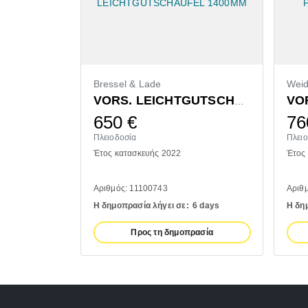
Bressel & Lade
Wei
VORS. LEICHTGUTSCHAUFEL 1400MM
650
€
76
Πλειοδοσία
Πλει
Έτος κατασκευής 2022
Έτος
Αριθμός: 11100743
Αριθ
Η δημοπρασία λήγει σε:
6 days
Η δη
Προς τη δημοπρασία