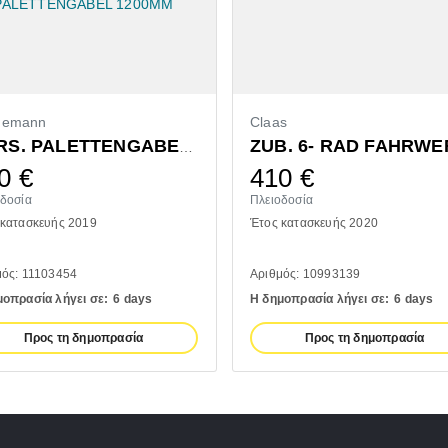
demann
Claas
ZUB. 6- RAD FAHRWE
VORS. PALETTENGABEL 1200MM
0
€
410
€
οδοσία
Πλειοδοσία
 κατασκευής 2019
Έτος κατασκευής 2020
μός: 11103454
Αριθμός: 10993139
μοπρασία λήγει σε:
6 days
Η δημοπρασία λήγει σε:
6 days
Προς τη δημοπρασία
Προς τη δημοπρασία