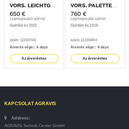
VORS. LEICHTGUTSCHAUFEL 1400MM
VORS. PALETTENGABEL 1200MM
50
€
760
€
410
gmagasabb ajánlat
Legmagasabb ajánlat
Legma
ártási év 2022
Gyártási év 2019
Gyártá
ám: 11100743
szám: 11103454
szám:
verés vége::
6 days
Árverés vége::
6 days
Árveré
Az árveréshez
Az árveréshez
KAPCSOLAT AGRAVIS
Address:
AGRAVIS Technik Center GmbH