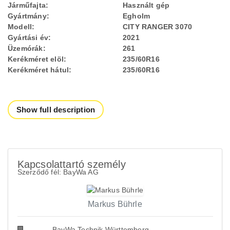
Járműfajta:
Használt gép
Gyártmány:
Egholm
Modell:
CITY RANGER 3070
Gyártási év:
2021
Üzemórák:
261
Kerékméret elöl:
235/60R16
Kerékméret hátul:
235/60R16
Show full description
Kapcsolattartó személy
Szerződő fél: BayWa AG
Markus Bührle
BayWa Technik Württemberg