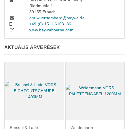
Riedmühle 1
89155 Erbach
gm.wuerttemberg@baywa.de
+49 (0) 1511 6103186
www.baywaboerse.com
AKTUÁLIS ÁRVERÉSEK
ressel & Lade
Weidemann
Claas