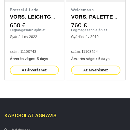
Bressel & Lade
Weidemann
VORS. LEICHTGUTSCHAUFEL 1400MM
VORS. PALETTENGABEL 1200MM
650
€
760
€
Legmagasabb ajánlat
Legmagasabb ajánlat
Gyártási év 2022
Gyártási év 2019
szám: 11100743
szám: 11103454
Árverés vége::
5 days
Árverés vége::
5 days
Az árveréshez
Az árveréshez
KAPCSOLAT AGRAVIS