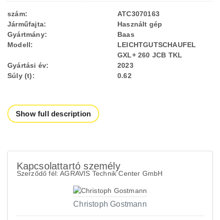
szám:
ATC3070163
Járműfajta:
Használt gép
Gyártmány:
Baas
Modell:
LEICHTGUTSCHAUFEL
GXL+ 260 JCB TKL
Gyártási év:
2023
Súly (t):
0.62
Show full description
Kapcsolattartó személy
Szerződő fél: AGRAVIS Technik Center GmbH
Christoph Gostmann