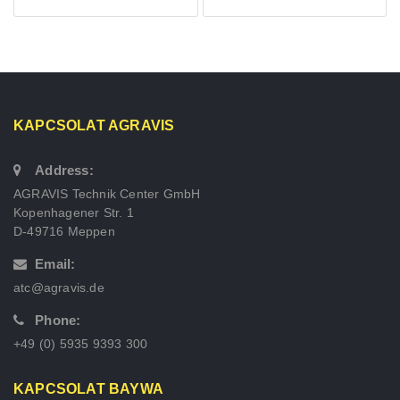
KAPCSOLAT AGRAVIS
Address:
AGRAVIS Technik Center GmbH
Kopenhagener Str. 1
D-49716 Meppen
Email:
atc@agravis.de
Phone:
+49 (0) 5935 9393 300
KAPCSOLAT BAYWA