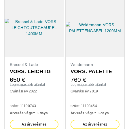
Weidemann
Claas
VORS. LEICHTGUTSCHAUFEL 1400MM
VORS. PALETTENGABEL 1200MM
760
€
420
€
lat
Legmagasabb ajánlat
Legmagasabb ajánlat
Gyártási év 2019
Gyártási év 2020
szám: 11103454
szám: 10993139
days
Árverés vége::
3 days
Árverés vége::
3 day
shez
Az árveréshez
Az árveréshez