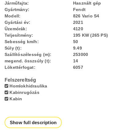
Járműfajta:
Használt gép
Gyártmány:
Fendt
Modell:
826 Vario S4
Gyártási év:
2021
Üzemórák:
4120
Teljesítmény:
195 KW (265 PS)
Sebesség km/h:
50
Súly (t):
9.49
Szállítószélesség (m):
253000
megend. összsúly (t):
14
Lökettérfogat:
6057
Felszereltség
Homlokhidraulika
Kabinrugózás
Kabin
Show full description