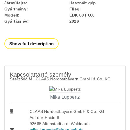
Járműfajta:
Használt gép
Gyártmány:
Fliegl
Modell:
EDK 60 FOX
Gyártási év:
2026
Show full description
Kapcsolattartó személy
Szerződő fél: CLAAS Nordostbayern GmbH & Co. KG
Mika Luppertz
CLAAS Nordostbayern GmbH & Co. KG
Auf der Haide 8
92665 Altenstadt a.d. Waldnaab
mika.luppertz@claas-nob.de