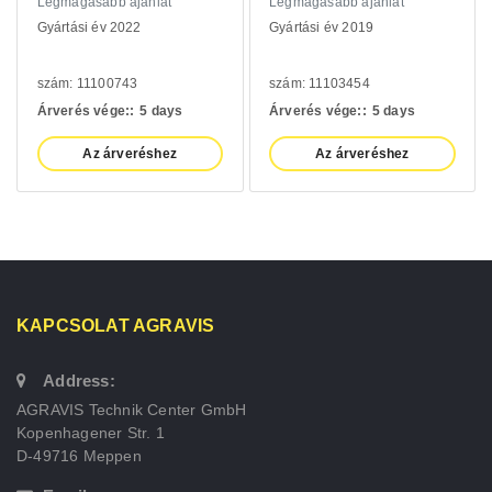
Legmagasabb ajánlat
Legmagasabb ajánlat
Gyártási év 2022
Gyártási év 2019
szám: 11100743
szám: 11103454
Árverés vége::
5 days
Árverés vége::
5 days
Az árveréshez
Az árveréshez
KAPCSOLAT AGRAVIS
Address:
AGRAVIS Technik Center GmbH
Kopenhagener Str. 1
D-49716 Meppen