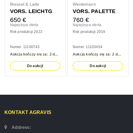
Bressel & Lade
Weidemann
VORS. LEICHTGUTSCHAUFEL 1400MM
VORS. PALETTENGABEL 1200MM
650
€
760
€
Najwyższa oferta
Najwyższa oferta
Rok produkcji 2022
Rok produkcji 2019
Numer: 11100743
Numer: 11103454
Aukcja kończy się za:
2 days
Aukcja kończy się za:
2 days
Do aukcji
Do aukcji
KONTAKT AGRAVIS
Address: