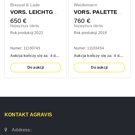
Bressel & Lade
Weidemann
Cl
VORS. LEICHTGUTSCHAUFEL 1400MM
VORS. PALETTENGABEL 1200MM
650
€
760
€
4
Najwyższa oferta
Najwyższa oferta
Na
Rok produkcji 2022
Rok produkcji 2019
Ro
Numer: 11100743
Numer: 11103454
Nu
Aukcja kończy się za:
4 days
Aukcja kończy się za:
4 days
Au
Do aukcji
Do aukcji
KONTAKT AGRAVIS
Address: