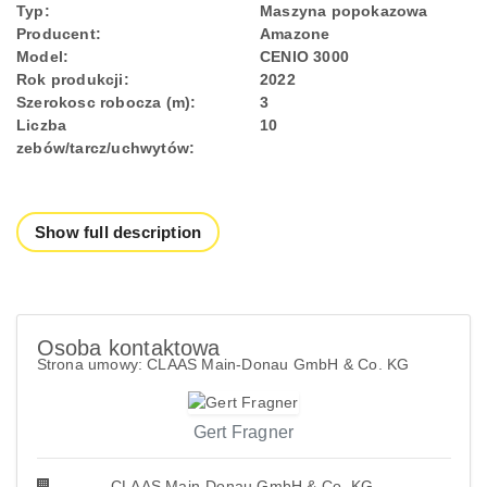
Typ:
Maszyna popokazowa
Producent:
Amazone
Model:
CENIO 3000
Rok produkcji:
2022
Szerokosc robocza (m):
3
Liczba
10
zebów/tarcz/uchwytów:
Show full description
Osoba kontaktowa
Strona umowy: CLAAS Main-Donau GmbH & Co. KG
Gert Fragner
CLAAS Main-Donau GmbH & Co. KG