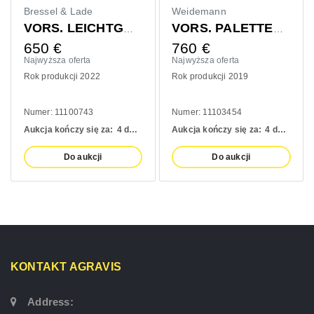
Bressel & Lade
Weidemann
VORS. LEICHTGUTSCHAUFEL 1400MM
VORS. PALETTENGABEL 1200MM
650
€
760
€
Najwyższa oferta
Najwyższa oferta
Rok produkcji 2022
Rok produkcji 2019
Numer: 11100743
Numer: 11103454
Aukcja kończy się za:
4 days
Aukcja kończy się za:
4 days
Do aukcji
Do aukcji
KONTAKT AGRAVIS
Address: