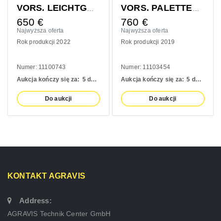
VORS. LEICHTGUTSCHAUFEL 1400MM
VORS. PALETTENGABEL 1200MM
650
€
760
€
Najwyższa oferta
Najwyższa oferta
Rok produkcji 2022
Rok produkcji 2019
Numer: 11100743
Numer: 11103454
Aukcja kończy się za:
5 days
Aukcja kończy się za:
5 days
Do aukcji
Do aukcji
KONTAKT AGRAVIS
Address:
AGRAVIS Technik Center GmbH