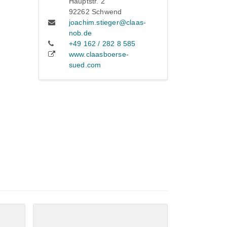
Hauptstr. 2
92262 Schwend
joachim.stieger@claas-
nob.de
+49 162 / 282 8 585
www.claasboerse-
sued.com