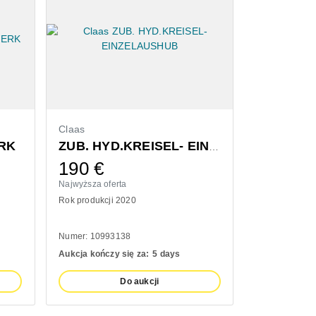
Claas
Bressel & L
RK
ZUB. HYD.KREISEL- EINZELAUSHUB
190
€
1.300
Najwyższa oferta
Najwyższa ofe
Rok produkcji 2020
Rok produkcji
Numer: 10993138
Numer: 11100
Aukcja kończy się za:
5 days
Aukcja kończy
Do aukcji