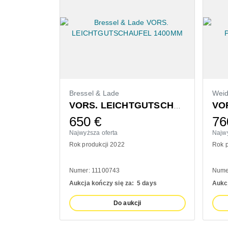
Bressel & Lade
Wei
VORS. LEICHTGUTSCHAUFEL 1400MM
650
€
76
Najwyższa oferta
Najwy
Rok produkcji 2022
Rok p
Numer: 11100743
Nume
Aukcja kończy się za:
5 days
Aukcj
Do aukcji