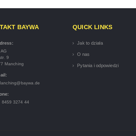
TAKT BAYWA
QUICK LINKS
dress:
Jak to działa
 AG
O nas
tr. 9
77 Manching
Pytania i odpowiedzi
ail:
anching@baywa.de
one:
) 8459 3274 44