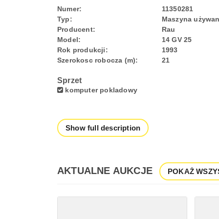
Numer:
11350281
Typ:
Maszyna używa
Producent:
Rau
Model:
14 GV 25
Rok produkcji:
1993
Szerokosc robocza (m):
21
Sprzet
komputer pokladowy
Show full description
AKTUALNE AUKCJE
POKAŻ WSZY