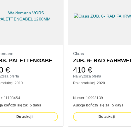
demann
Claas
ZUB. 6- RAD FAHRWE
VORS. PALETTENGABEL 1200MM
0
€
410
€
ższa oferta
Najwyższa oferta
rodukcji 2019
Rok produkcji 2020
r: 11103454
Numer: 10993139
a kończy się za:
5 days
Aukcja kończy się za:
5 days
Do aukcji
Do aukcji