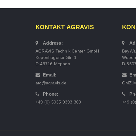
KONTAKT AGRAVIS
KON
Address:
Ad
AGRAVIS Technik Center GmbH
BayWa
Kopenhagener Str. 1
Webers
D-49716 Meppen
D-850
Email:
Em
atc@agravis.de
GMZ.M
Phone:
Ph
+49 (0) 5935 9393 300
+49 (0