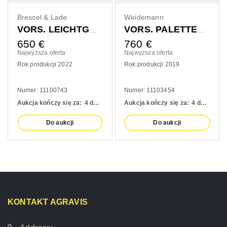
Bressel & Lade
Weidemann
VORS. LEICHTGUTSCHAUFEL 1400MM
VORS. PALETTENGABEL 1200MM
650
€
760
€
Najwyższa oferta
Najwyższa oferta
Rok produkcji 2022
Rok produkcji 2019
Numer: 11100743
Numer: 11103454
Aukcja kończy się za:
4 days
Aukcja kończy się za:
4 days
Do aukcji
Do aukcji
KONTAKT AGRAVIS