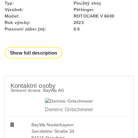
Typ:
Použitý stroj
Výrobek:
Pöttinger
Model:
ROTOCARE V 6600
Rok výroby:
2023
Pracovní záber (m):
6.6
Show full description
Kontaktní osoby
Smluvní strana: BayWa AG
Dominic Gritschmeier
BayWa Niederbayern
Sensfelder Straße 34
94315 Straubing