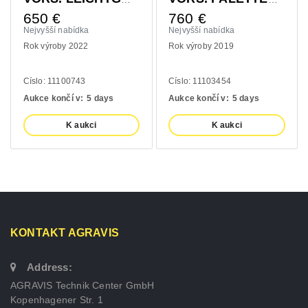
650
€
760
€
Nejvyšší nabídka
Nejvyšší nabídka
Rok výroby 2022
Rok výroby 2019
Císlo: 11100743
Císlo: 11103454
Aukce končí v:
5 days
Aukce končí v:
5 days
K aukci
K aukci
KONTAKT AGRAVIS
Address:
AGRAVIS Technik Center GmbH
Kopenhagener Str. 1