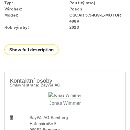
Typ:
Použitý stroj
Výrobek:
Posch
Model:
OSCAR 5,5-KW-E-MOTOR
400V
Rok výroby:
2023
Show full description
Kontaktní osoby
Smluvní strana: BayWa AG
Jonas Wimmer
BayWa AG Bamberg
Hafenstraße 5
96052 Bamberg