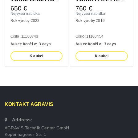
650
€
760
€
Nejvyšší nabídka
Nejvyšší nabídka
Rok výroby 2022
Rok výroby 2019
Císlo: 11100743
Císlo: 11103454
Aukce končí v:
3 days
Aukce končí v:
3 days
K aukci
K aukci
KONTAKT AGRAVIS
Address:
AGRAVIS Technik Center GmbH
Kopenhagener Str. 1