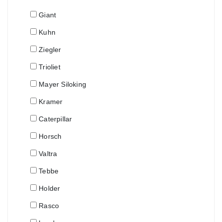
Giant
Kuhn
Ziegler
Trioliet
Mayer Siloking
Kramer
Caterpillar
Horsch
Valtra
Tebbe
Holder
Rasco