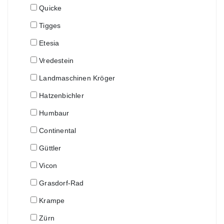
Quicke
Tigges
Etesia
Vredestein
Landmaschinen Kröger
Hatzenbichler
Humbaur
Continental
Güttler
Vicon
Grasdorf-Rad
Krampe
Zürn