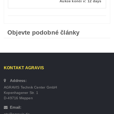
Aukce končí v:
12 days
Objevte podobné články
KONTAKT AGRAVIS
Address:
AGRAVIS Technik Center GmbH
Kopenhagener Str. 1
D-49716 Meppen
Email: