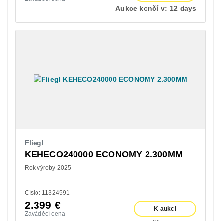
Aukce končí v:
12 days
Fliegl
KEHECO240000 ECONOMY 2.300MM
Rok výroby 2025
Císlo: 11324591
2.399
€
K aukci
Zaváděcí cena