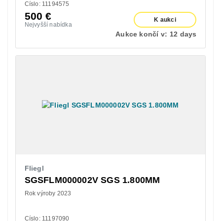
Císlo: 11194575
500
€
K aukci
Nejvyšší nabídka
Aukce končí v:
12 days
Fliegl
SGSFLM000002V SGS 1.800MM
Rok výroby 2023
Císlo: 11197090