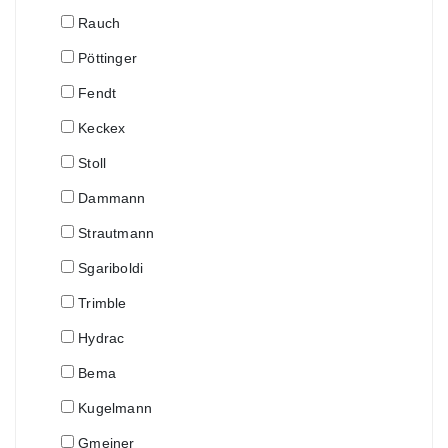
Rauch
Pöttinger
Fendt
Keckex
Stoll
Dammann
Strautmann
Sgariboldi
Trimble
Hydrac
Bema
Kugelmann
Gmeiner