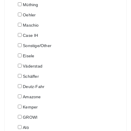
Müthing
Oehler
Maschio
Case IH
Sonstige/Other
Eisele
Väderstad
Schäffer
Deutz-Fahr
Amazone
Kemper
GROWI
Alö