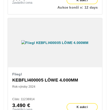
K aukci
Zaváděcí cena
Aukce končí v:
12 days
Fliegl
KEBFLI400005 LÖWE 4.000MM
Rok výroby 2024
Císlo: 11236914
3.490
€
K aukci
Zaváděcí cena