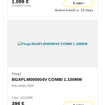
1.099
€
K aukci
Zaváděcí cena
Aukce končí v:
12 days
Fliegl
BGAFLM000004V COMBI 1.100MM
Rok výroby 2025
Císlo: 11311006
399
€