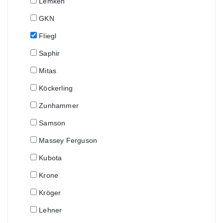
Lemken
GKN
Fliegl
Saphir
Mitas
Köckerling
Zunhammer
Samson
Massey Ferguson
Kubota
Krone
Kröger
Lehner