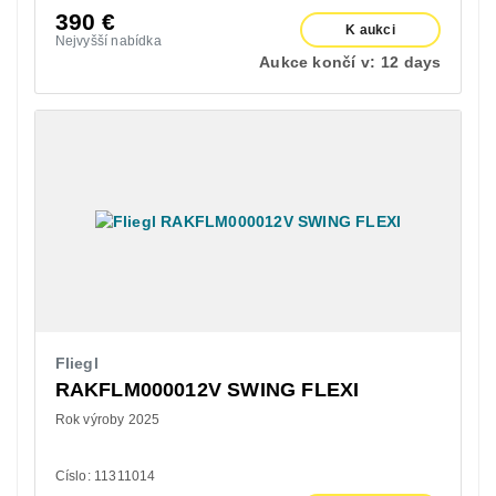
390
€
K aukci
Nejvyšší nabídka
Aukce končí v:
12 days
Fliegl
RAKFLM000012V SWING FLEXI
Rok výroby 2025
Císlo: 11311014