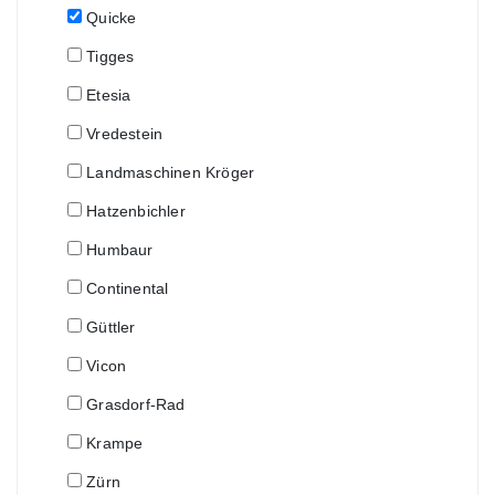
Quicke
Tigges
Etesia
Vredestein
Landmaschinen Kröger
Hatzenbichler
Humbaur
Continental
Güttler
Vicon
Grasdorf-Rad
Krampe
Zürn