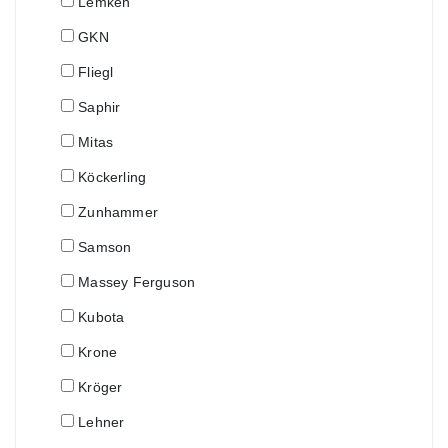
Lemken
GKN
Fliegl
Saphir
Mitas
Köckerling
Zunhammer
Samson
Massey Ferguson
Kubota
Krone
Kröger
Lehner