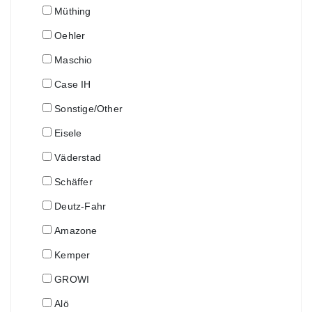
Müthing
Oehler
Maschio
Case IH
Sonstige/Other
Eisele
Väderstad
Schäffer
Deutz-Fahr
Amazone
Kemper
GROWI
Alö