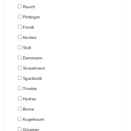
Rauch
Pöttinger
Fendt
Keckex
Stoll
Dammann
Strautmann
Sgariboldi
Trimble
Hydrac
Bema
Kugelmann
Gmeiner