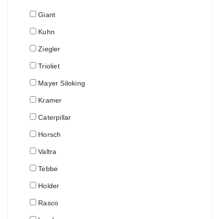
Giant
Kuhn
Ziegler
Trioliet
Mayer Siloking
Kramer
Caterpillar
Horsch
Valtra
Tebbe
Holder
Rasco