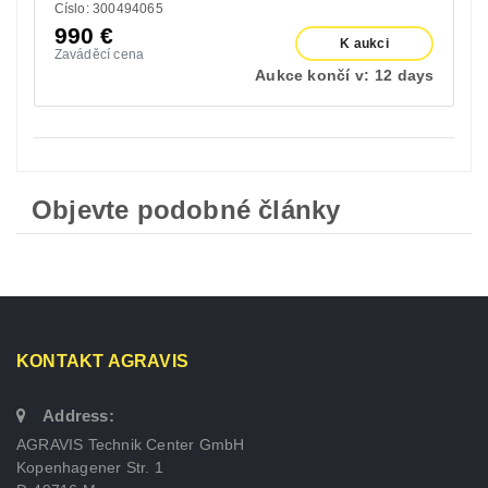
Císlo: 300494065
990
€
K aukci
Zaváděcí cena
Aukce končí v:
12 days
Objevte podobné články
KONTAKT AGRAVIS
Address:
AGRAVIS Technik Center GmbH
Kopenhagener Str. 1