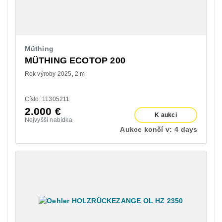
Müthing
MÜTHING ECOTOP 200
Rok výroby 2025
2 m
Císlo: 11305211
2.000
€
K aukci
Nejvyšší nabídka
Aukce končí v:
4 days