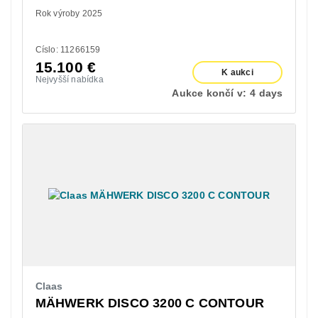
Rok výroby 2025
Císlo: 11266159
15.100
€
K aukci
Nejvyšší nabídka
Aukce končí v:
4 days
Claas
MÄHWERK DISCO 3200 C CONTOUR