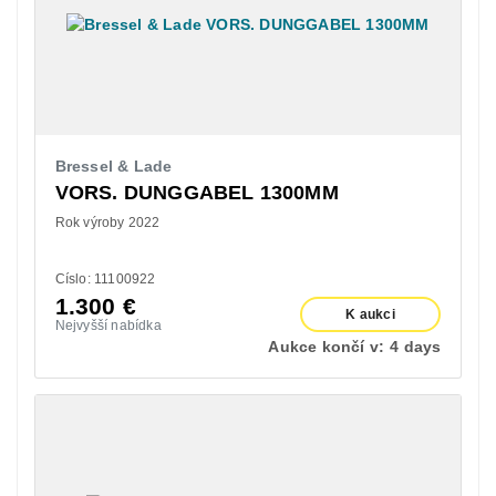
Bressel & Lade
VORS. DUNGGABEL 1300MM
Rok výroby 2022
Císlo: 11100922
1.300
€
K aukci
Nejvyšší nabídka
Aukce končí v:
4 days