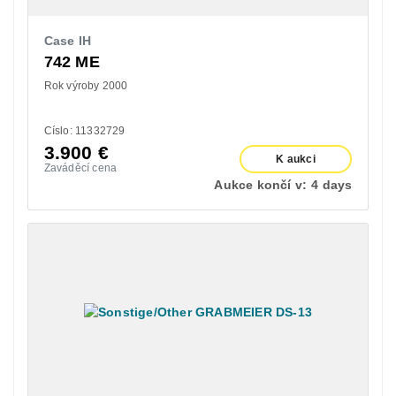
Case IH
742 ME
Rok výroby 2000
Císlo: 11332729
3.900
€
K aukci
Zaváděcí cena
Aukce končí v:
4 days