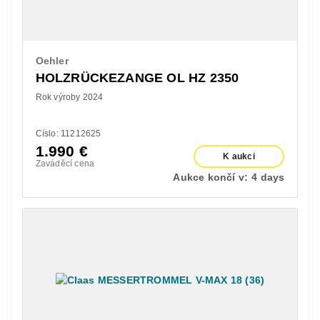
Oehler
HOLZRÜCKEZANGE OL HZ 2350
Rok výroby 2024
Císlo: 11212625
1.990
€
K aukci
Zaváděcí cena
Aukce končí v:
4 days