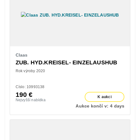
Claas
ZUB. HYD.KREISEL- EINZELAUSHUB
Rok výroby 2020
Císlo: 10993138
190
€
K aukci
Nejvyšší nabídka
Aukce končí v:
4 days