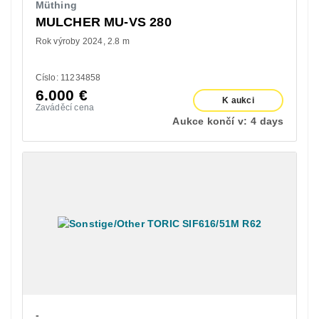
Müthing
MULCHER MU-VS 280
Rok výroby 2024
2.8 m
Císlo: 11234858
6.000
€
K aukci
Zaváděcí cena
Aukce končí v:
4 days
-