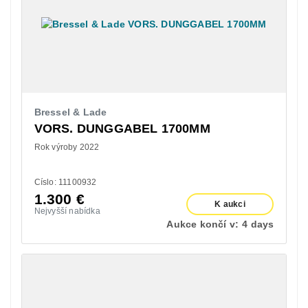
Bressel & Lade
VORS. DUNGGABEL 1700MM
Rok výroby 2022
Císlo: 11100932
1.300
€
K aukci
Nejvyšší nabídka
Aukce končí v:
4 days