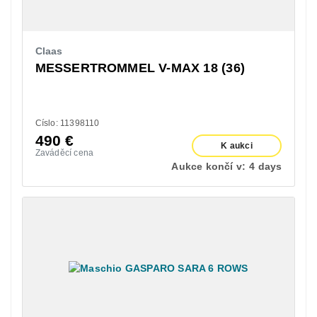
Claas
MESSERTROMMEL V-MAX 18 (36)
Císlo: 11398110
490
€
K aukci
Zaváděcí cena
Aukce končí v:
4 days