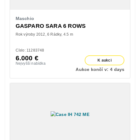
Maschio
GASPARO SARA 6 ROWS
Rok výroby 2012
6 Rádky
4.5 m
Císlo: 11283748
6.000
€
K aukci
Nejvyšší nabídka
Aukce končí v:
4 days