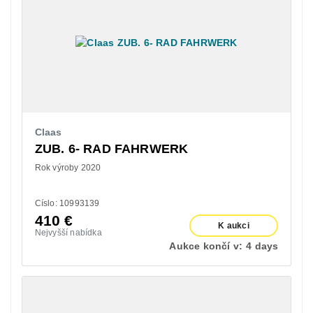
Claas
ZUB. 6- RAD FAHRWERK
Rok výroby 2020
Císlo: 10993139
410
€
K aukci
Nejvyšší nabídka
Aukce končí v:
4 days