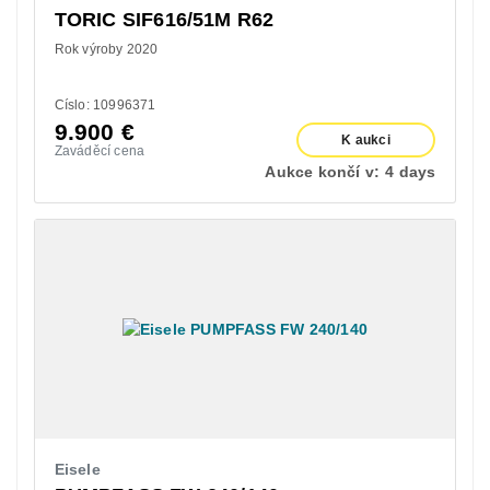
TORIC SIF616/51M R62
Rok výroby 2020
Císlo: 10996371
9.900
€
K aukci
Zaváděcí cena
Aukce končí v:
4 days
Eisele