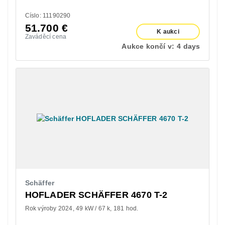
Císlo: 11190290
51.700
€
K aukci
Zaváděcí cena
Aukce končí v:
4 days
Schäffer
HOFLADER SCHÄFFER 4670 T-2
Rok výroby 2024
49 kW / 67 k
181 hod.