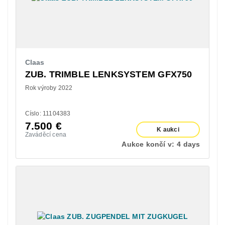
Claas
ZUB. TRIMBLE LENKSYSTEM GFX750
Rok výroby 2022
Císlo: 11104383
7.500
€
K aukci
Zaváděcí cena
Aukce končí v:
4 days