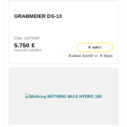
-
GRABMEIER DS-13
Císlo: 11376187
5.750
€
K aukci
Nejvyšší nabídka
Aukce končí v:
4 days