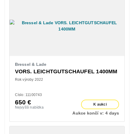
Bressel & Lade
VORS. LEICHTGUTSCHAUFEL 1400MM
Rok výroby 2022
Císlo: 11100743
650
€
K aukci
Nejvyšší nabídka
Aukce končí v:
4 days