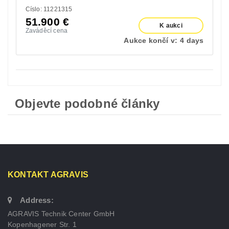
Císlo: 11221315
51.900
€
K aukci
Zaváděcí cena
Aukce končí v:
4 days
Objevte podobné články
KONTAKT AGRAVIS
Address:
AGRAVIS Technik Center GmbH
Kopenhagener Str. 1