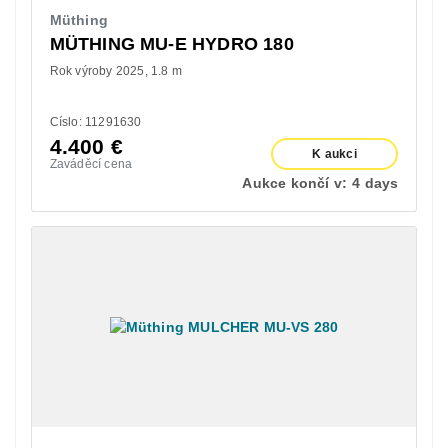
Müthing
MÜTHING MU-E HYDRO 180
Rok výroby 2025
1.8 m
Císlo: 11291630
4.400
€
K aukci
Zaváděcí cena
Aukce končí v:
4 days