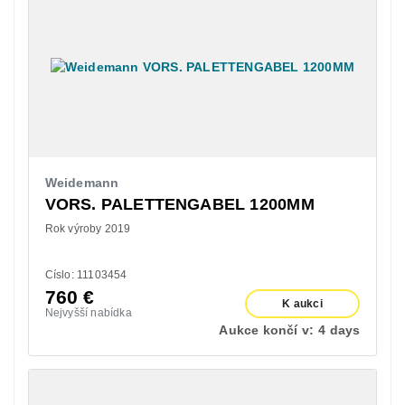
Weidemann
VORS. PALETTENGABEL 1200MM
Rok výroby 2019
Císlo: 11103454
760
€
K aukci
Nejvyšší nabídka
Aukce končí v:
4 days