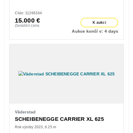
Císlo: 11266164
15.000
€
K aukci
Zaváděcí cena
Aukce končí v:
4 days
Väderstad
SCHEIBENEGGE CARRIER XL 625
Rok výroby 2023
6.25 m