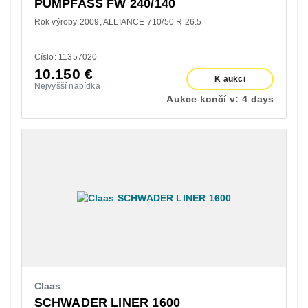
PUMPFASS FW 240/140
Rok výroby 2009
ALLIANCE 710/50 R 26.5
Císlo: 11357020
10.150
€
K aukci
Nejvyšší nabídka
Aukce končí v:
4 days
Claas
SCHWADER LINER 1600