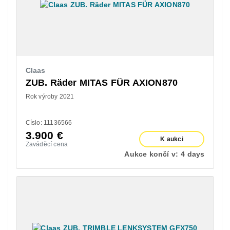
Claas
ZUB. Räder MITAS FÜR AXION870
Rok výroby 2021
Císlo: 11136566
3.900
€
K aukci
Zaváděcí cena
Aukce končí v:
4 days