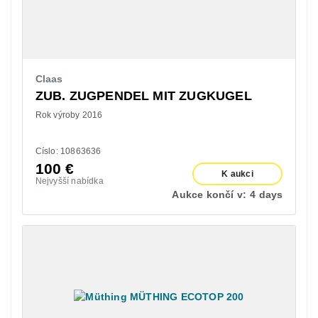
Claas
ZUB. ZUGPENDEL MIT ZUGKUGEL
Rok výroby 2016
Císlo: 10863636
100
€
K aukci
Nejvyšší nabídka
Aukce končí v:
4 days