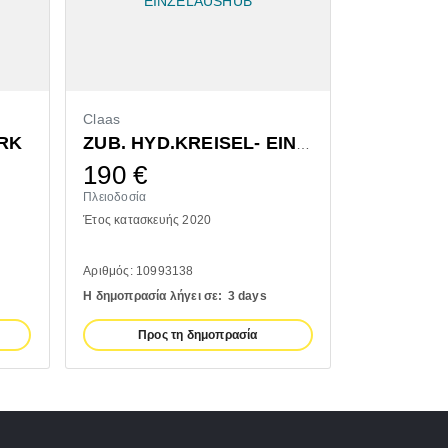
Claas
Bressel & L
RK
ZUB. HYD.KREISEL- EINZELAUSHUB
190
€
1.320
Πλειοδοσία
Πλειοδοσία
Έτος κατασκευής 2020
Έτος κατασκευ
Αριθμός: 10993138
Αριθμός: 1110
Η δημοπρασία λήγει σε:
3 days
Η δημοπρασία 
Προς τη δημοπρασία
Προς