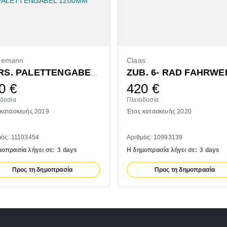
demann
Claas
ZUB. 6- RAD FAHRWE
VORS. PALETTENGABEL 1200MM
0
€
420
€
οδοσία
Πλειοδοσία
 κατασκευής 2019
Έτος κατασκευής 2020
μός: 11103454
Αριθμός: 10993139
μοπρασία λήγει σε:
3 days
Η δημοπρασία λήγει σε:
3 days
Προς τη δημοπρασία
Προς τη δημοπρασία