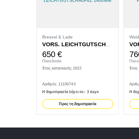
Bressel & Lade
Wei
VORS. LEICHTGUTSCHAUFEL 1400MM
650
€
76
Πλειοδοσία
Πλει
Έτος κατασκευής 2022
Έτος
Αριθμός: 11100743
Αριθ
Η δημοπρασία λήγει σε:
3 days
Η δη
Προς τη δημοπρασία