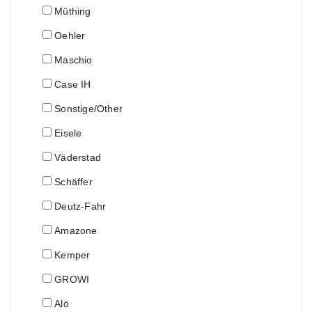
Müthing
Oehler
Maschio
Case IH
Sonstige/Other
Eisele
Väderstad
Schäffer
Deutz-Fahr
Amazone
Kemper
GROWI
Alö