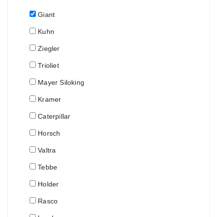
Giant
Kuhn
Ziegler
Trioliet
Mayer Siloking
Kramer
Caterpillar
Horsch
Valtra
Tebbe
Holder
Rasco