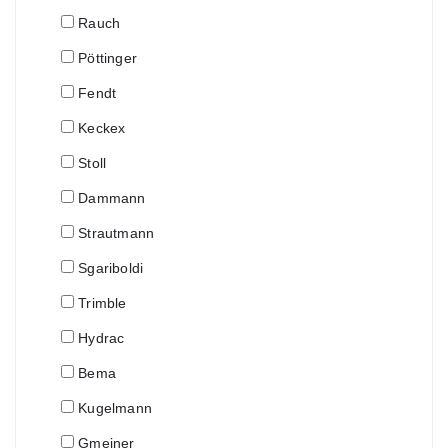
Rauch
Pöttinger
Fendt
Keckex
Stoll
Dammann
Strautmann
Sgariboldi
Trimble
Hydrac
Bema
Kugelmann
Gmeiner