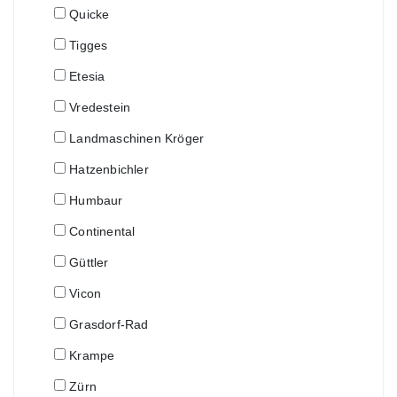
Quicke
Tigges
Etesia
Vredestein
Landmaschinen Kröger
Hatzenbichler
Humbaur
Continental
Güttler
Vicon
Grasdorf-Rad
Krampe
Zürn