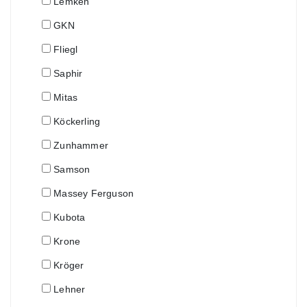
Lemken
GKN
Fliegl
Saphir
Mitas
Köckerling
Zunhammer
Samson
Massey Ferguson
Kubota
Krone
Kröger
Lehner