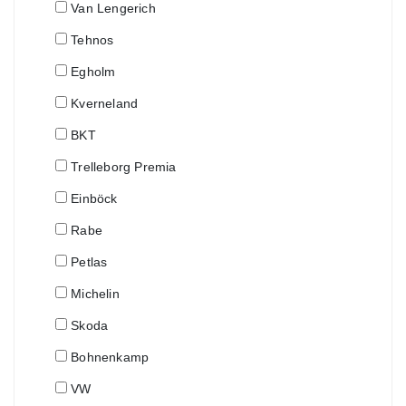
Van Lengerich
Tehnos
Egholm
Kverneland
BKT
Trelleborg Premia
Einböck
Rabe
Petlas
Michelin
Skoda
Bohnenkamp
VW