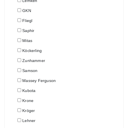
Lemken
GKN
Fliegl
Saphir
Mitas
Köckerling
Zunhammer
Samson
Massey Ferguson
Kubota
Krone
Kröger
Lehner