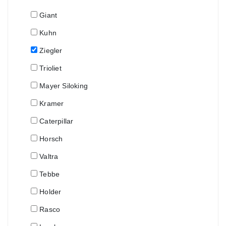
Giant
Kuhn
Ziegler
Trioliet
Mayer Siloking
Kramer
Caterpillar
Horsch
Valtra
Tebbe
Holder
Rasco