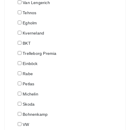
Van Lengerich
Tehnos
Egholm
Kverneland
BKT
Trelleborg Premia
Einböck
Rabe
Petlas
Michelin
Skoda
Bohnenkamp
VW