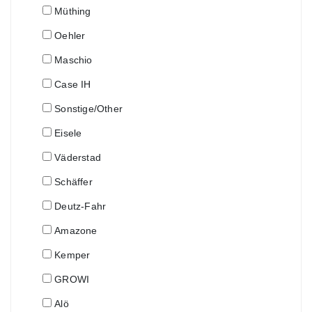
Müthing
Oehler
Maschio
Case IH
Sonstige/Other
Eisele
Väderstad
Schäffer
Deutz-Fahr
Amazone
Kemper
GROWI
Alö