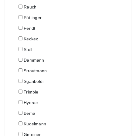
Rauch
Pöttinger
Fendt
Keckex
Stoll
Dammann
Strautmann
Sgariboldi
Trimble
Hydrac
Bema
Kugelmann
Gmeiner