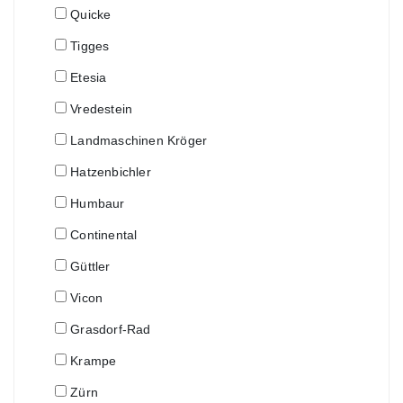
Quicke
Tigges
Etesia
Vredestein
Landmaschinen Kröger
Hatzenbichler
Humbaur
Continental
Güttler
Vicon
Grasdorf-Rad
Krampe
Zürn