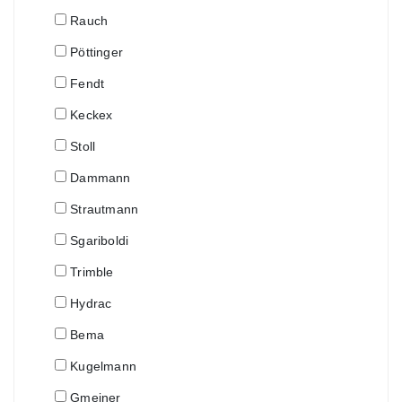
Rauch
Pöttinger
Fendt
Keckex
Stoll
Dammann
Strautmann
Sgariboldi
Trimble
Hydrac
Bema
Kugelmann
Gmeiner