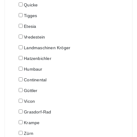
Quicke
Tigges
Etesia
Vredestein
Landmaschinen Kröger
Hatzenbichler
Humbaur
Continental
Güttler
Vicon
Grasdorf-Rad
Krampe
Zürn