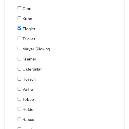
Giant
Kuhn
Ziegler
Trioliet
Mayer Siloking
Kramer
Caterpillar
Horsch
Valtra
Tebbe
Holder
Rasco