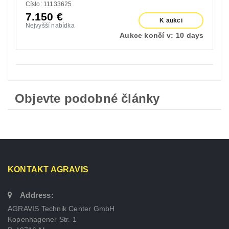
Císlo: 11133625
7.150
€
K aukci
Nejvyšší nabídka
Aukce končí v:
10 days
Objevte podobné články
KONTAKT AGRAVIS
Address:
AGRAVIS Technik Center GmbH
Kopenhagener Str. 1