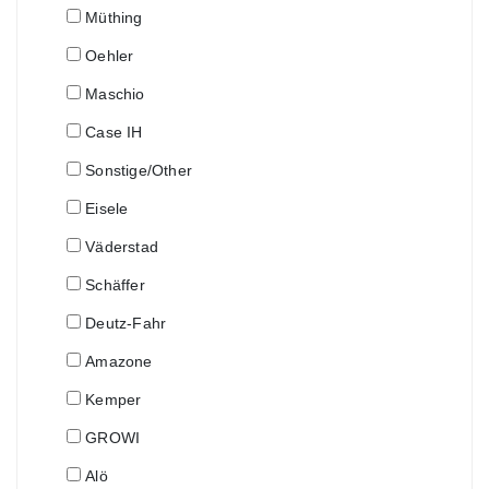
Müthing
Oehler
Maschio
Case IH
Sonstige/Other
Eisele
Väderstad
Schäffer
Deutz-Fahr
Amazone
Kemper
GROWI
Alö