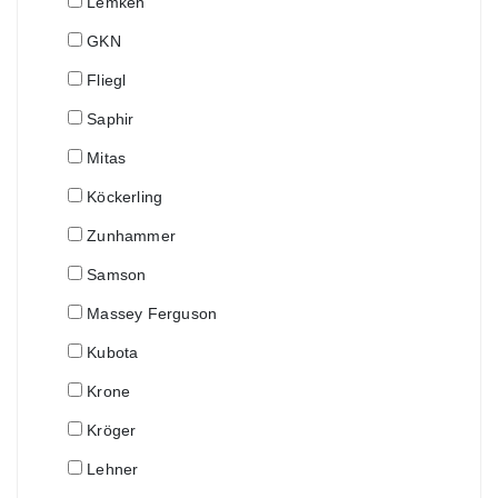
Lemken
GKN
Fliegl
Saphir
Mitas
Köckerling
Zunhammer
Samson
Massey Ferguson
Kubota
Krone
Kröger
Lehner