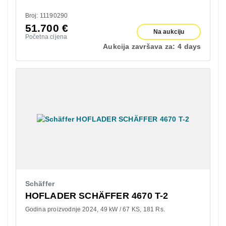
Broj: 11190290
51.700
€
Na aukciju
Početna cijena
Aukcija završava za:
4 days
Schäffer
HOFLADER SCHÄFFER 4670 T-2
Godina proizvodnje 2024
49 kW / 67 KS
181 Rs.