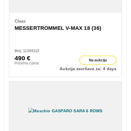
Claas
MESSERTROMMEL V-MAX 18 (36)
Broj: 11398110
490
€
Na aukciju
Početna cijena
Aukcija završava za:
4 days