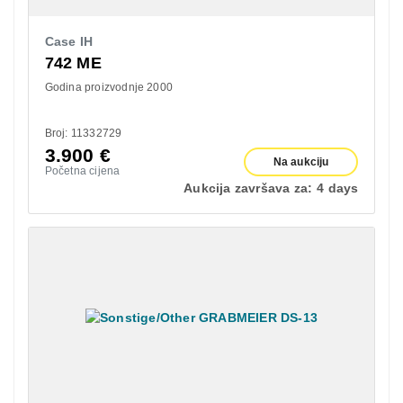
Case IH
742 ME
Godina proizvodnje 2000
Broj: 11332729
3.900
€
Na aukciju
Početna cijena
Aukcija završava za:
4 days