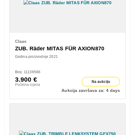
Claas
ZUB. Räder MITAS FÜR AXION870
Godina proizvodnje 2021
Broj: 11136566
3.900
€
Na aukciju
Početna cijena
Aukcija završava za:
4 days