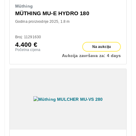
Müthing
MÜTHING MU-E HYDRO 180
Godina proizvodnje 2025
1.8 m
Broj: 11291630
4.400
€
Na aukciju
Početna cijena
Aukcija završava za:
4 days