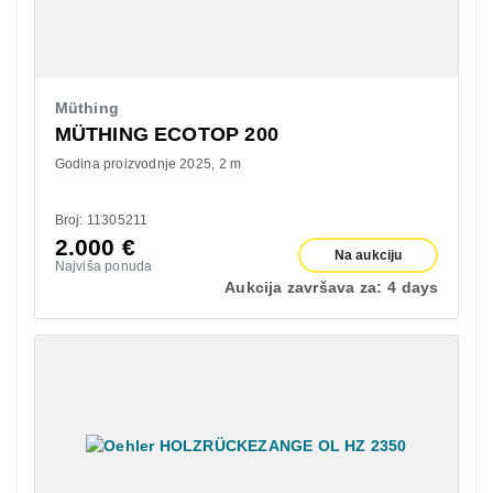
Müthing
MÜTHING ECOTOP 200
Godina proizvodnje 2025
2 m
Broj: 11305211
2.000
€
Na aukciju
Najviša ponuda
Aukcija završava za:
4 days