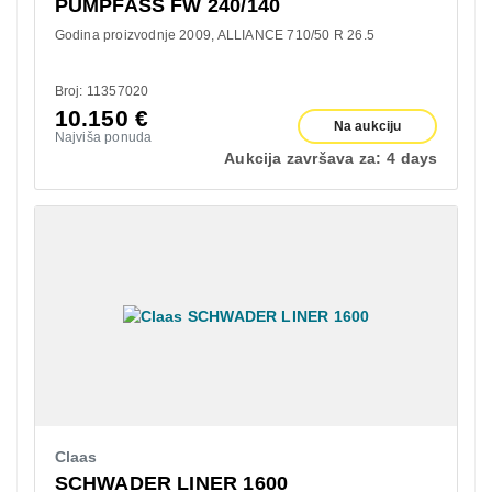
PUMPFASS FW 240/140
Godina proizvodnje 2009
ALLIANCE 710/50 R 26.5
Broj: 11357020
10.150
€
Na aukciju
Najviša ponuda
Aukcija završava za:
4 days
Claas
SCHWADER LINER 1600