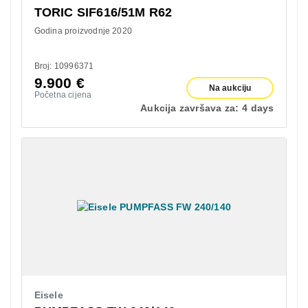
TORIC SIF616/51M R62
Godina proizvodnje 2020
Broj: 10996371
9.900
€
Na aukciju
Početna cijena
Aukcija završava za:
4 days
Eisele