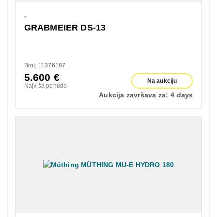
-
GRABMEIER DS-13
Broj: 11376187
5.600
€
Na aukciju
Najviša ponuda
Aukcija završava za:
4 days