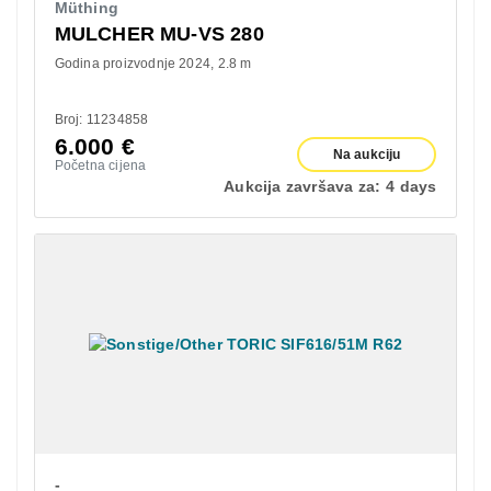
Müthing
MULCHER MU-VS 280
Godina proizvodnje 2024
2.8 m
Broj: 11234858
6.000
€
Na aukciju
Početna cijena
Aukcija završava za:
4 days
-