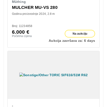
Müthing
MULCHER MU-VS 280
Godina proizvodnje 2024
2.8 m
Broj: 11234858
6.000
€
Na aukciju
Početna cijena
Aukcija završava za:
6 days
-