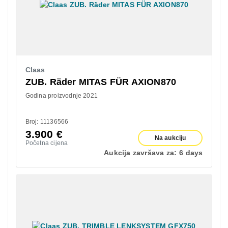
Claas
ZUB. Räder MITAS FÜR AXION870
Godina proizvodnje 2021
Broj: 11136566
3.900
€
Na aukciju
Početna cijena
Aukcija završava za:
6 days