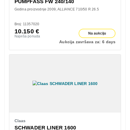
PUMPFASS FW 240/140
Godina proizvodnje 2009
ALLIANCE 710/50 R 26.5
Broj: 11357020
10.150
€
Na aukciju
Najviša ponuda
Aukcija završava za:
6 days
Claas
SCHWADER LINER 1600