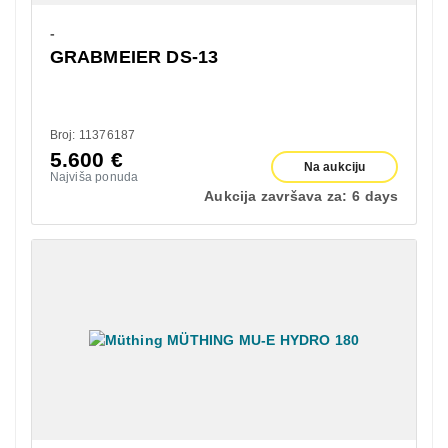
-
GRABMEIER DS-13
Broj: 11376187
5.600
€
Na aukciju
Najviša ponuda
Aukcija završava za:
6 days