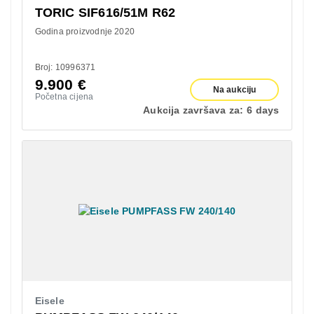
TORIC SIF616/51M R62
Godina proizvodnje 2020
Broj: 10996371
9.900
€
Na aukciju
Početna cijena
Aukcija završava za:
6 days
Eisele