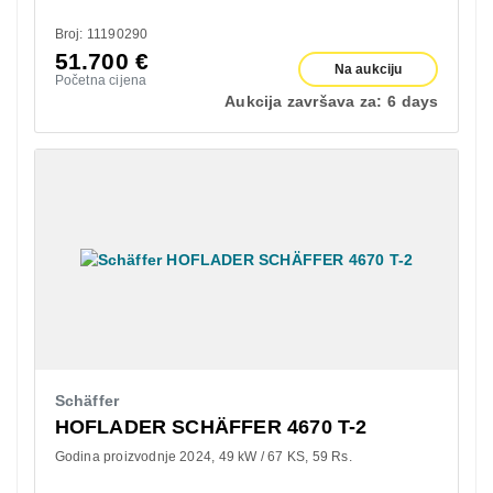
Broj: 11190290
51.700
€
Na aukciju
Početna cijena
Aukcija završava za:
6 days
Schäffer
HOFLADER SCHÄFFER 4670 T-2
Godina proizvodnje 2024
49 kW / 67 KS
59 Rs.