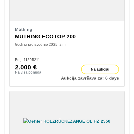
Müthing
MÜTHING ECOTOP 200
Godina proizvodnje 2025
2 m
Broj: 11305211
2.000
€
Na aukciju
Najviša ponuda
Aukcija završava za:
6 days