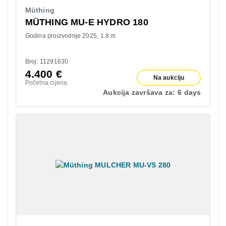
Müthing
MÜTHING MU-E HYDRO 180
Godina proizvodnje 2025
1.8 m
Broj: 11291630
4.400
€
Na aukciju
Početna cijena
Aukcija završava za:
6 days