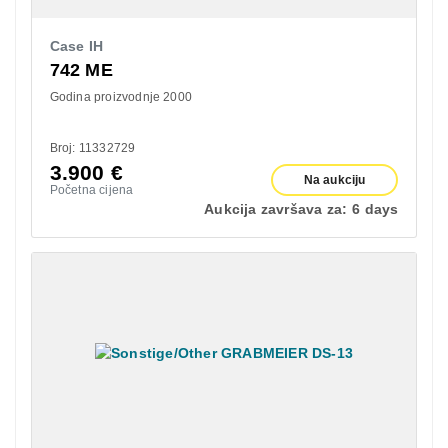
Case IH
742 ME
Godina proizvodnje 2000
Broj: 11332729
3.900
€
Na aukciju
Početna cijena
Aukcija završava za:
6 days