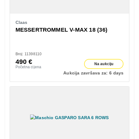
Claas
MESSERTROMMEL V-MAX 18 (36)
Broj: 11398110
490
€
Na aukciju
Početna cijena
Aukcija završava za:
6 days