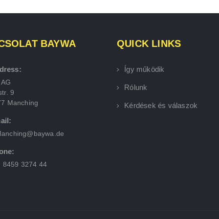
CSOLAT BAYWA
QUICK LINKS
dress:
Így működik
 AG
Rólunk
tr. 9
77 Manching
Kérdések és válaszok
ail:
anching@baywa.de
one:
) 8459 3274 44