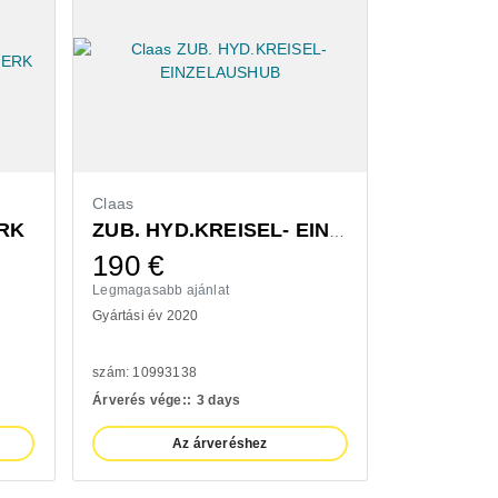
Claas
Bressel & L
RK
ZUB. HYD.KREISEL- EINZELAUSHUB
190
€
1.320
Legmagasabb ajánlat
Legmagasabb 
Gyártási év 2020
Gyártási év 20
szám: 10993138
szám: 111009
Árverés vége::
3 days
Árverés vége:
Az árveréshez
A