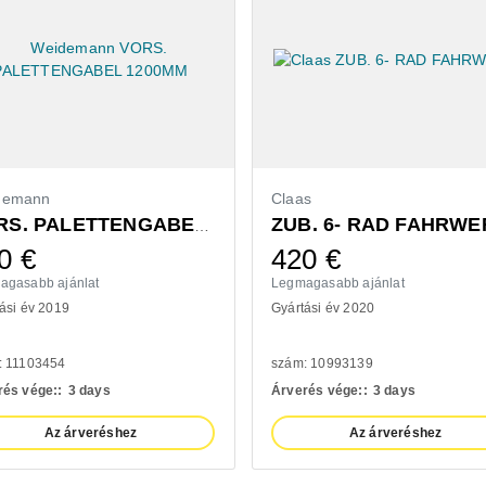
demann
Claas
ZUB. 6- RAD FAHRWE
VORS. PALETTENGABEL 1200MM
0
€
420
€
agasabb ajánlat
Legmagasabb ajánlat
ási év 2019
Gyártási év 2020
: 11103454
szám: 10993139
rés vége::
3 days
Árverés vége::
3 days
Az árveréshez
Az árveréshez