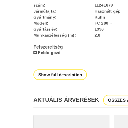
szám:
11241679
Járműfajta:
Használt gép
Gyártmány:
Kuhn
Modell:
FC 280 F
Gyártási év:
1996
Munkaszélesség (m):
2.8
Felszereltség
Feldolgozó
Show full description
AKTUÁLIS ÁRVERÉSEK
ÖSSZES 