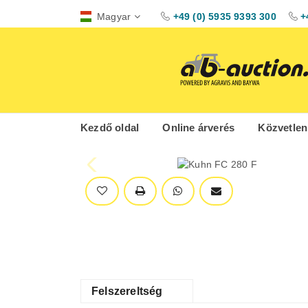
Magyar
+49 (0) 5935 9393 300
+
Kezdő oldal
Online árverés
Közvetlen
Felszereltség