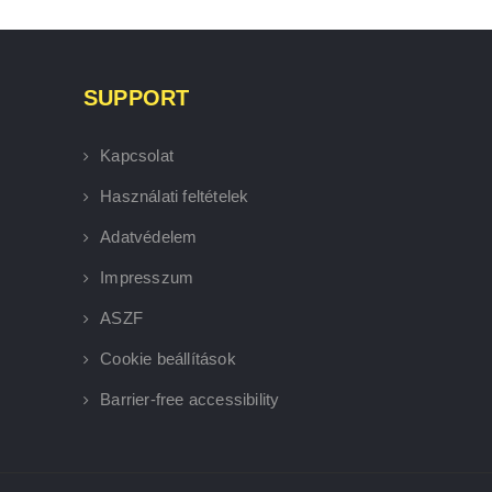
SUPPORT
Kapcsolat
Használati feltételek
Adatvédelem
Impresszum
ASZF
Cookie beállítások
Barrier-free accessibility