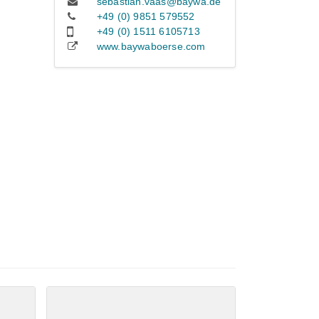
sebastian.vaas@baywa.de
+49 (0) 9851 579552
+49 (0) 1511 6105713
www.baywaboerse.com