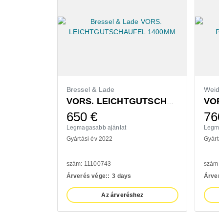
Bressel & Lade
Wei
VORS. LEICHTGUTSCHAUFEL 1400MM
650
€
76
Legmagasabb ajánlat
Legm
Gyártási év 2022
Gyárt
szám: 11100743
szám
Árverés vége::
3 days
Árve
Az árveréshez