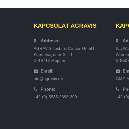
KAPCSOLAT AGRAVIS
KAP
Address:
Ad
AGRAVIS Technik Center GmbH
BayWa
Kopenhagener Str. 1
Webers
D-49716 Meppen
D-850
Email:
Em
atc@agravis.de
GMZ.M
Phone:
Ph
+49 (0) 5935 9393 300
+49 (0