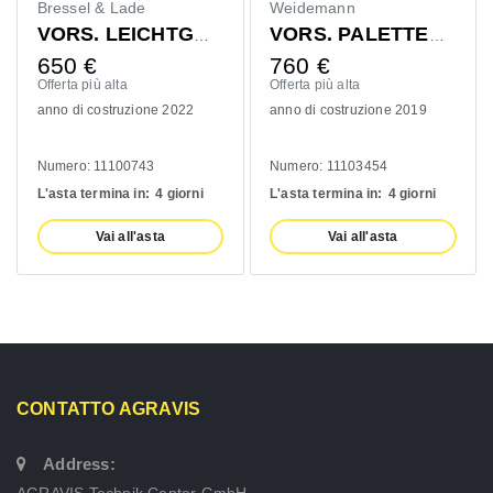
Bressel & Lade
Weidemann
VORS. LEICHTGUTSCHAUFEL 1400MM
VORS. PALETTENGABEL 1200MM
650
€
760
€
Offerta più alta
Offerta più alta
anno di costruzione 2022
anno di costruzione 2019
Numero: 11100743
Numero: 11103454
L'asta termina in:
4 giorni
L'asta termina in:
4 giorni
Vai all'asta
Vai all'asta
CONTATTO AGRAVIS
Address:
AGRAVIS Technik Center GmbH