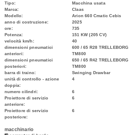
Tipo:
Macchina usata
Marca:
Claas
Modello:
Arion 660 Cmatic Cebis
anno di costruzione:
2025
ore:
735
Potenza:
151 KW (205 CV)
velocità km/h:
40
dimensioni pneumatici
600 / 65 R28 TRELLEBORG
anteriori:
TM800
dimensioni pneumatici
650 / 65 R42 TRELLEBORG
posteriori:
TM800
barra di traino:
Swinging Drawbar
unità di controllo - azione
4
doppia:
numero cilindri:
6
Proiettore di servizio
6
anteriore:
Proiettore di servizio
6
posteriore:
macchinario